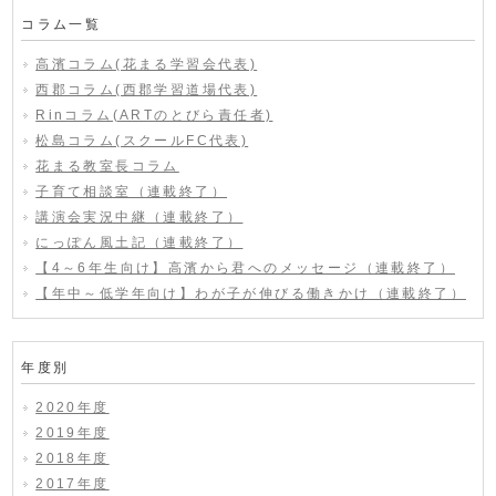
コラム一覧
高濱コラム(花まる学習会代表)
西郡コラム(西郡学習道場代表)
Rinコラム(ARTのとびら責任者)
松島コラム(スクールFC代表)
花まる教室長コラム
子育て相談室（連載終了）
講演会実況中継（連載終了）
にっぽん風土記（連載終了）
【4～6年生向け】高濱から君へのメッセージ（連載終了）
【年中～低学年向け】わが子が伸びる働きかけ（連載終了）
年度別
2020年度
2019年度
2018年度
2017年度