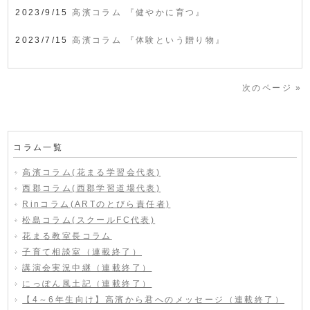
2023/9/15
高濱コラム 『健やかに育つ』
2023/7/15
高濱コラム 『体験という贈り物』
次のページ »
コラム一覧
高濱コラム(花まる学習会代表)
西郡コラム(西郡学習道場代表)
Rinコラム(ARTのとびら責任者)
松島コラム(スクールFC代表)
花まる教室長コラム
子育て相談室（連載終了）
講演会実況中継（連載終了）
にっぽん風土記（連載終了）
【4～6年生向け】高濱から君へのメッセージ（連載終了）