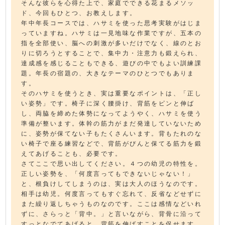
そんな彼らを心得た上で、家庭でできる花まるメソッ
ド、今回もひとつ、お教えします。
年中年長コースでは、ハサミを使った思考実験がはじま
っていますね。ハサミは一見地味な作業ですが、五本の
指を全部使い、脳への刺激が多いだけでなく、線のとお
りに切ろうとすることで、集中力・注意力も鍛えられ、
達成感を感じることもできる、遊びの中でもよい訓練課
題。年長の宿題の、大きなテーマのひとつでもありま
す。
そのハサミを使うとき、実は重要なポイントは、「正し
い姿勢」です。椅子に深く腰掛け、背筋をピンと伸ば
し、両脇を締めた体勢になってようやく、ハサミを使う
準備が整います。体幹の筋力がまだ発達していないため
に、姿勢が保てない子もたくさんいます。背もたれのな
い椅子で座る練習などで、背筋がぴんと保てる筋力を鍛
えてあげることも、必要です。
さてここで思い出してください。４つの幼児の特性を。
正しい姿勢を、「何度言ってもできないじゃない！」
と、根負けしてしまうのは、実は大人のほうなのです。
相手は幼児。何度言ってもすぐ忘れて、反省などせずに
また繰り返しちゃうものなのです。ここは感情などいれ
ずに、さらっと「背中。」と言いながら、背骨に沿って
すっとなでてあげると、背筋を伸ばすことを促せます。