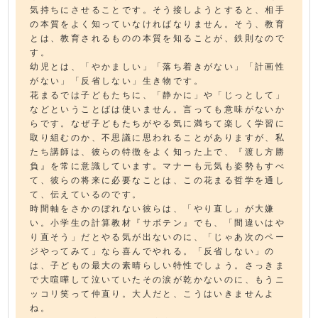
気持ちにさせることです。そう接しようとすると、相手
の本質をよく知っていなければなりません。そう、教育
とは、教育されるものの本質を知ることが、鉄則なので
す。
幼児とは、「やかましい」「落ち着きがない」「計画性
がない」「反省しない」生き物です。
花まるでは子どもたちに、「静かに」や「じっとして」
などということばは使いません。言っても意味がないか
らです。なぜ子どもたちがやる気に満ちて楽しく学習に
取り組むのか、不思議に思われることがありますが、私
たち講師は、彼らの特徴をよく知った上で、『渡し方勝
負』を常に意識しています。マナーも元気も姿勢もすべ
て、彼らの将来に必要なことは、この花まる哲学を通し
て、伝えているのです。
時間軸をさかのぼれない彼らは、「やり直し」が大嫌
い。小学生の計算教材『サボテン』でも、「間違いはや
り直そう」だとやる気が出ないのに、「じゃあ次のペー
ジやってみて」なら喜んでやれる。「反省しない」の
は、子どもの最大の素晴らしい特性でしょう。さっきま
で大喧嘩して泣いていたその涙が乾かないのに、もうニ
ッコリ笑って仲直り。大人だと、こうはいきませんよ
ね。