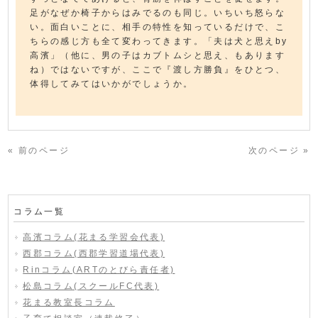
足がなぜか椅子からはみでるのも同じ。いちいち怒らな
い。面白いことに、相手の特性を知っているだけで、こ
ちらの感じ方も全て変わってきます。「夫は犬と思えby
高濱」（他に、男の子はカブトムシと思え、もあります
ね）ではないですが、ここで『渡し方勝負』をひとつ、
体得してみてはいかがでしょうか。
« 前のページ
次のページ »
コラム一覧
高濱コラム(花まる学習会代表)
西郡コラム(西郡学習道場代表)
Rinコラム(ARTのとびら責任者)
松島コラム(スクールFC代表)
花まる教室長コラム