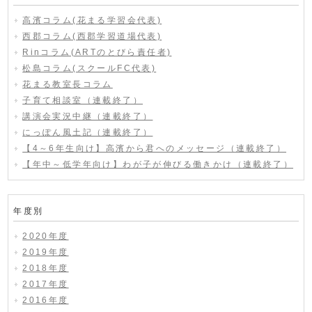
高濱コラム(花まる学習会代表)
西郡コラム(西郡学習道場代表)
Rinコラム(ARTのとびら責任者)
松島コラム(スクールFC代表)
花まる教室長コラム
子育て相談室（連載終了）
講演会実況中継（連載終了）
にっぽん風土記（連載終了）
【4～6年生向け】高濱から君へのメッセージ（連載終了）
【年中～低学年向け】わが子が伸びる働きかけ（連載終了）
年度別
2020年度
2019年度
2018年度
2017年度
2016年度