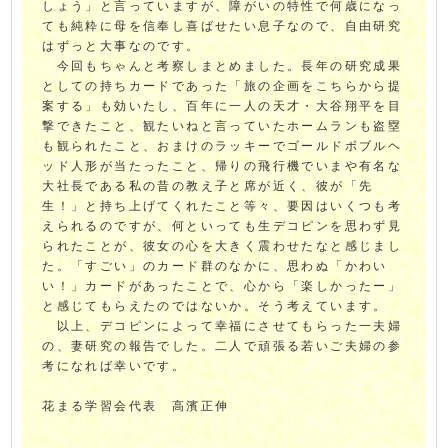
しょう」と言っていますが、障がいの特性で何歳になっ
ても純粋に母を信奉し喜ばせたい息子なので、自由研究
はずっと大事なのです。
今回もちゃんと考察しまとめました。長年の研究成果
としての持ちカードであった「旅の企画をこちらから提
案する」も効いたし、百年に一人の天才・大谷翔平を目
撃できたこと、観たいねと言っていたホームランも盗塁
も観られたこと、おまけのラッキーでゴールドボブルヘ
ッド人形が当たったこと、帰りの飛行機でいまや有名な
大社長である私の昔の教え子と席が近く、彼が「先
生！」と持ち上げてくれたこと等々、要因はいくつも考
えられるのですが、何といっても生デコピンを思わず見
られたことが、彼女の心を大きく震わせたなと感じまし
た。「すごい」のカード群のなかに、思わぬ「かわい
い！」カードがあったことで、心から「楽しかったー」
と感じてもらえたのではないか。そう考えています。
以上、デコピンによって幸福にさせてもらった一夫婦
の、妻研究の報告でした。二人で頑張る若いご夫婦の参
考になれば幸いです。
花まる学習会代表 高濱正伸