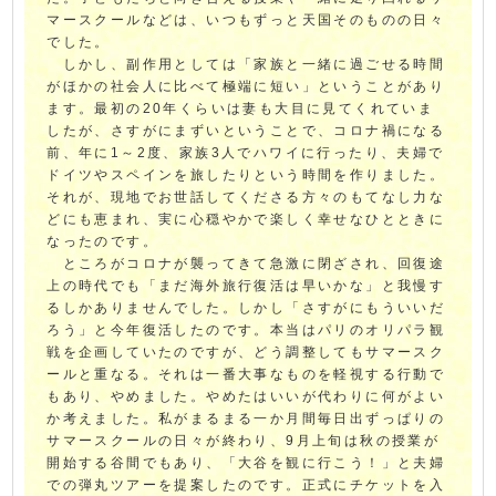
マースクールなどは、いつもずっと天国そのものの日々
でした。
しかし、副作用としては「家族と一緒に過ごせる時間
がほかの社会人に比べて極端に短い」ということがあり
ます。最初の20年くらいは妻も大目に見てくれていま
したが、さすがにまずいということで、コロナ禍になる
前、年に1～2度、家族3人でハワイに行ったり、夫婦で
ドイツやスペインを旅したりという時間を作りました。
それが、現地でお世話してくださる方々のもてなし力な
どにも恵まれ、実に心穏やかで楽しく幸せなひとときに
なったのです。
ところがコロナが襲ってきて急激に閉ざされ、回復途
上の時代でも「まだ海外旅行復活は早いかな」と我慢す
るしかありませんでした。しかし「さすがにもういいだ
ろう」と今年復活したのです。本当はパリのオリパラ観
戦を企画していたのですが、どう調整してもサマースク
ールと重なる。それは一番大事なものを軽視する行動で
もあり、やめました。やめたはいいが代わりに何がよい
か考えました。私がまるまる一か月間毎日出ずっぱりの
サマースクールの日々が終わり、9月上旬は秋の授業が
開始する谷間でもあり、「大谷を観に行こう！」と夫婦
での弾丸ツアーを提案したのです。正式にチケットを入