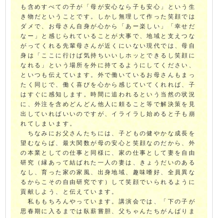
も含めすべての子が「母が安心なら子も安心」という生
き物だということです。しかし無理して作った笑顔では
ダメで、お母さん自身が心から「あー楽しい」「幸せだ
なー」と感じられていることが大事で、地域と支えつな
がってくれる先輩母さんが近くにいない現代では、母自
身は「ここに行けば気持ちいいしホッとできるし笑顔に
なれる」という場所を外に持てるようにしてください、
といつも伝えています。外で働いているお母さんもまっ
たく同じで、働く喜びを心から感じていてくれれば、子
はすぐに感知します。時間に追われるという当然の状況
に、外注を含めどんどん他人に頼ること等で解決策を見
出していればいいのですが、イライラし始めると子も崩
れてしまいます。
ちなみにお父さんたちには、子どもの健やかな成長を
望むならば、最大関数が母の安心と笑顔なのだから、外
の本業としての仕事と同様に、家の仕事として妻を自由
研究（縁あって結ばれた一人の妻は、きょうだいのある
なし、育った家の家風、出身地域、趣味嗜好、全員異な
るからこその自由研究です）して笑顔でいられるように
貢献しよう、と伝えています。
私ももちろんやっています。講演会では、「下の子が
思春期に入るまでは臥薪嘗胆、父ちゃんたちがんばりま