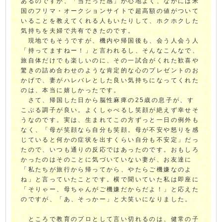
あるのですが、「当たった感」が心地よく、なかには米
国のフリマ・オークションサイトで超高額の値がついて
いることを教えてくれる人もいたりして、ホクホクした
気持ちを夫婦で共有できたのです。
現地でもそうですが、機内や帰国後も、会う人会う人
「持ってますねー！」と言われるし、そんなこんなで、
旅自体だけでも楽しいのに、その一試合がくれた歓喜や
驚きの詰め合わせのような肯定的な心のプレゼントのお
かげで、妻がハレバレとした良い気持ちになってくれた
のは、本当に嬉しかったです。
さて、帰国した日から脳性麻痺の25歳の息子が、す
こぶる調子が良い。よくしゃべるし笑顔が絶えず幸せそ
うなのです。実は、生まれてこの方ずっと一日の例外も
なく、「母が笑顔なら自分も笑顔。母が不安や怒りを感
じていると何かの症状を出すくらい自分も不安定」だっ
たので、いつも通りの反応ではあったのです。おもしろ
かったのはそのことに気づいていない妻が、お友達に
「私たちが旅行から帰ってから、やたらご機嫌なのよ
ね」と言っていたことです。横で聞いていた私は即座に
「そりゃー、母ちゃんがご機嫌だからだよ！」と応えた
のですが、「あ、そっかー」と大笑いになりました。
ところで教育のプロとして言い切れるのは、健常の子