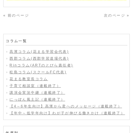
« 前のページ
次のページ »
コラム一覧
高濱コラム(花まる学習会代表)
西郡コラム(西郡学習道場代表)
Rinコラム(ARTのとびら責任者)
松島コラム(スクールFC代表)
花まる教室長コラム
子育て相談室（連載終了）
講演会実況中継（連載終了）
にっぽん風土記（連載終了）
【4～6年生向け】高濱から君へのメッセージ（連載終了）
【年中～低学年向け】わが子が伸びる働きかけ（連載終了）