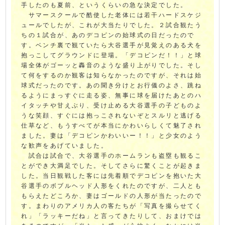
手したのも夏前、というくらいの急な決定でした。
サマースクールで酷使した老体には若干ハードスケジ
ュールでしたが、これが大当たりでした。２試合観たう
ちの１試合が、あのデコピンの始球式の日だったので
す。ベンチ裏で観ていたら大谷選手が見覚えのある犬を
抱っこしてグラウンドに登場。「デコピンだ！！」と球
場全体がゴーッと轟音のような盛り上がりでした。そし
て何をするのか観客は知らなかったのですが、それは始
球式だったのです。あの聞き分けとお行儀のよさ、跳ね
るようにまっすぐに走る姿、無事に球を届けたあとのハ
イタッチや甘えぶり、受け止める大谷選手の子どものよ
うな笑顔、すぐには抱っこされないぞとスルリと逃げる
仕草など、もうすべてが本当にかわいらしくて魅了され
ました。妻は「デコピンかわいいー！！」と少女のよう
な歓声をあげていました。
試合は試合で、大谷選手のホームランも盗塁も観るこ
とができ大満足でした。そしてさらに驚くことが起きま
した。当日観戦した客には先着順でデコピンを抱いた大
谷選手のボブルヘッド人形をくれたのですが、二人とも
もらえたどころか、妻はゴールドの人形が当たったので
す。まわりのアメリカ人の客たちが「写真を撮らせてく
れ」「ラッキーだね」と言ってきたりして、おまけでは