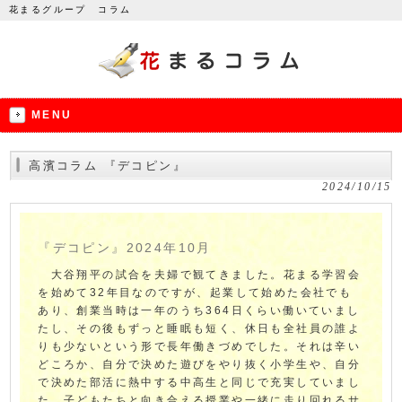
花まるグループ コラム
MENU
高濱コラム 『デコピン』
2024/10/15
『デコピン』2024年10月
大谷翔平の試合を夫婦で観てきました。花まる学習会
を始めて32年目なのですが、起業して始めた会社でも
あり、創業当時は一年のうち364日くらい働いていまし
たし、その後もずっと睡眠も短く、休日も全社員の誰よ
りも少ないという形で長年働きづめでした。それは辛い
どころか、自分で決めた遊びをやり抜く小学生や、自分
で決めた部活に熱中する中高生と同じで充実していまし
た。子どもたちと向き合える授業や一緒に走り回れるサ