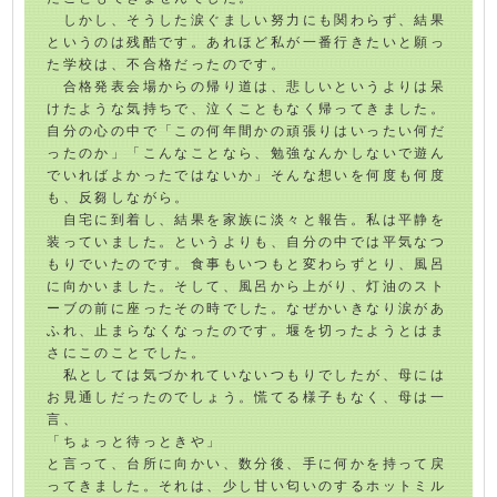
しかし、そうした涙ぐましい努力にも関わらず、結果
というのは残酷です。あれほど私が一番行きたいと願っ
た学校は、不合格だったのです。
合格発表会場からの帰り道は、悲しいというよりは呆
けたような気持ちで、泣くこともなく帰ってきました。
自分の心の中で「この何年間かの頑張りはいったい何だ
ったのか」「こんなことなら、勉強なんかしないで遊ん
でいればよかったではないか」そんな想いを何度も何度
も、反芻しながら。
自宅に到着し、結果を家族に淡々と報告。私は平静を
装っていました。というよりも、自分の中では平気なつ
もりでいたのです。食事もいつもと変わらずとり、風呂
に向かいました。そして、風呂から上がり、灯油のスト
ーブの前に座ったその時でした。なぜかいきなり涙があ
ふれ、止まらなくなったのです。堰を切ったようとはま
さにこのことでした。
私としては気づかれていないつもりでしたが、母には
お見通しだったのでしょう。慌てる様子もなく、母は一
言、
「ちょっと待っときや」
と言って、台所に向かい、数分後、手に何かを持って戻
ってきました。それは、少し甘い匂いのするホットミル