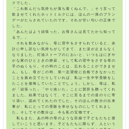
クでした。
「これ飲んだら気持ちが落ち着くねんで。」そう言って
飲ませてくれたホットミルクには、ほんの一滴のブラン
デーがたらされていたのです。それが甘い匂いの正体で
した。
「あんたはよう頑張った。お母さんは見てたから知って
るで。」
それを飲みながら、母に背中をさすられていると、余
計に申し訳ない気持ちがしてきて、また涙が止まらなく
なりました。灯油ストーブのにおいと、いつもはにぎや
かな家のひとときの静寂、そして私の背中をさする母の
手のぬくもり。その時のことは、忘れることができませ
ん。もし、母がこの時、第一志望校に合格できなかった
ことを責め立てたりしていれば、私は一生中学受験をし
たことを後悔していたことでしょう。しかし、母は、私
が「頑張った」「やり抜いた」ことに賛辞を贈ってくれ
ました。結果ではなくて、そこに至るまでの道のりに寄
り添い、認めてくれたのでした。そのほんの数分の出来
事が、私にとっての受験を幸せなものにしてくれまし
た。そしてその数分は、今も私の宝物です。
私もまた、あの時の母のような目線で子どもたちと接
していこうと思います。子どもたちに限らず、人という