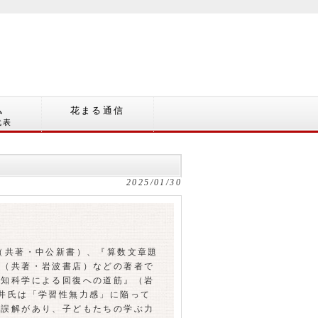
ム
花まる通信
代表
2025/01/30
（共著・中公新書）、『算数文章題
』（共著・岩波書店）などの著者で
認知科学による回復への道筋』（岩
井氏は「学習性無力感」に陥って
な誤解があり、子どもたちの学ぶ力