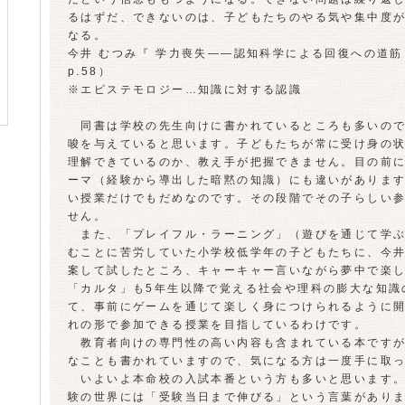
るはずだ、できないのは、子どもたちのやる気や集中度
なる。
今井 むつみ『 学力喪失――認知科学による回復への道筋 』
p.58）
※エピステモロジー…知識に対する認識
同書は学校の先生向けに書かれているところも多いので
唆を与えていると思います。子どもたちが常に受け身の
理解できているのか、教え手が把握できません。目の前
ーマ（経験から導出した暗黙の知識）にも違いがありま
い授業だけでもだめなのです。その段階でその子らしい
せん。
また、「プレイフル・ラーニング」（遊びを通じて学ぶ
むことに苦労していた小学校低学年の子どもたちに、今
案して試したところ、キャーキャー言いながら夢中で楽
「カルタ」も5年生以降で覚える社会や理科の膨大な知識
て、事前にゲームを通じて楽しく身につけられるように
れの形で参加できる授業を目指しているわけです。
教育者向けの専門性の高い内容も含まれている本ですが
なことも書かれていますので、気になる方は一度手に取
いよいよ本命校の入試本番という方も多いと思います。
験の世界には「受験当日まで伸びる」という言葉があり