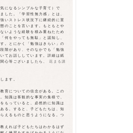
気になるシンプルな子育て）で
りました。「学習性無力感」とは、
、強いストレス状況下に継続的に置
状態のことを言います。もともとや
わないような経験を積み重ねたため
」「何をやっても無駄」と認知し、
です。とにかく「勉強はきらい」の
の段階があり、そのなかでも「勉強
ついてお話ししています。詳細は紙
ご関心等ございましたら、
花まる講
します。
教育についての信念がある。この
る。知識は客観的な事実の集積で、
ーをもっていると、必然的に知識は
である。すると、子どもたちは、知
もらえるものと思うようになる。つ
教えれば子どもたちはわかるはず
し解く練習をすればわかるようにな