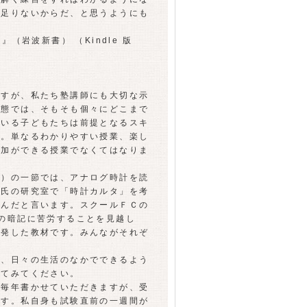
が足りないからだ、と思うようにも
（岩波新書） （Kindle 版
すが、私たち塾講師にも大切な示
状態では、そもそも個々にどこまで
にいる子どもたちは前提となるスキ
す。単なるわかりやすい授業、楽し
参加ができる授業でなくてはなりま
）の一節では、アナログ時計を読
井氏の研究室で「時計カルタ」を考
しんだと言います。スクールＦＣの
の暗記に苦労することを見越し
開発した教材です。みんながそれぞ
、日々の生活のなかでできるよう
ってみてください。
毎年書かせていただきますが、受
ます。私自身も試験直前の一週間が