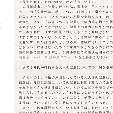
を喪失させているのではないかと述べています。
先日川崎市の小学校で行った私の講演会（子どもがやる
も、この「学習性無力感」についてお話しする機会があ
自分ではどうすることもできない不快な刺激を与えられ
かれたことで、「あきらめ」を学習して無力感を抱いた
る気がなかったわけではなく、学習上の努力に結果が伴
に、本来解けるはずの問題に対しても「どうせ解けない
ますますできなくなってしまうという悪循環に陥ること
状態です。私の講演会では、やる気・意欲にはいくつか
はきらい」にさせないためにご家庭で何ができるのかに
面の関係で割愛しますが、所属小学校での講演会開催に
演会ホームページ 講師プロフィール
をご参照ください。
さて今井氏が指摘する大人の誤解についての一例を引用
子どもの学力不振の原因となっている大人側の誤解に、
信念は、知識と記憶についての誤解に起因するものであ
それをたくさん覚えるほどよい、というエピステモロジ
教えられて覚えるものだという信念につながっていくの
識は自分でつくっていくものではなく、効率よく教えて
まりは、学びに対して受け身になってしまうのである。
また、この知識観をもっている教え手は、わかりやすく
だという信念ももつようになる。できない問題は繰り返