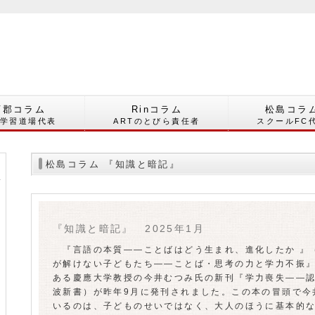
西郡コラム
Rinコラム
松島コラ
郡学習道場代表
ARTのとびら責任者
スクールFC
松島コラム 『知識と暗記』
『知識と暗記』 2025年1月
『言語の本質――ことばはどう生まれ、進化したか 』
が解けない子どもたち――ことば・思考の力と学力不振
ある慶應大学教授の今井むつみ氏の新刊『学力喪失――
波新書）が昨年9月に発刊されました。この本の冒頭で今
いるのは、子どものせいではなく、大人のほうに基本的