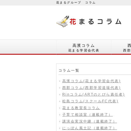
花まるグループ コラム
高濱コラム
花まる学習会代表
西
コラム一覧
高濱コラム(花まる学習会代表)
西郡コラム(西郡学習道場代表)
Rinコラム(ARTのとびら責任者)
松島コラム(スクールFC代表)
花まる教室長コラム
子育て相談室（連載終了）
講演会実況中継（連載終了）
にっぽん風土記（連載終了）