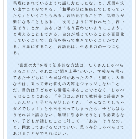
馬鹿にされているような話し方だったな」と、原因を洗
い出すことができる。「相手の話に嫉妬してしまってい
たな」ということもある。言語化することで、気持ちが
楽になることもある。「次同じように言われたら、言い
返そう」とか、あるいは「もう言わないようにしよう」
と考えることもできる。自分が感じていることを言語化
していくことで、自信を持って生きていくことができ
る。言葉にすること、言語化は、生きる力の一つにな
る。
“言葉の力”を養う初歩的な方法は、たくさんしゃべら
せることだ。それには“聞き上手”がいい。学校から帰っ
てきた子どもに「今日は何があったの？」と聞く。大事
なのは、返って来た答えの内容をジャッジしないこと
だ。目的は子どもから情報を得ることではなく、しゃべ
らせることにある。「今日はふざけて教科書に落書きを
したんだ」と子どもが話したとき、「そんなことしちゃ
ダメでしょ！」と小言を言ってしまったら、子どもはも
うそれ以上話さない。無理に引き出そうとする必要もな
い。子どもが話したことに対して、「ああ、そうなの」
と、同意してあげるだけでいい。思う存分しゃべらせて
あげることができればいい。