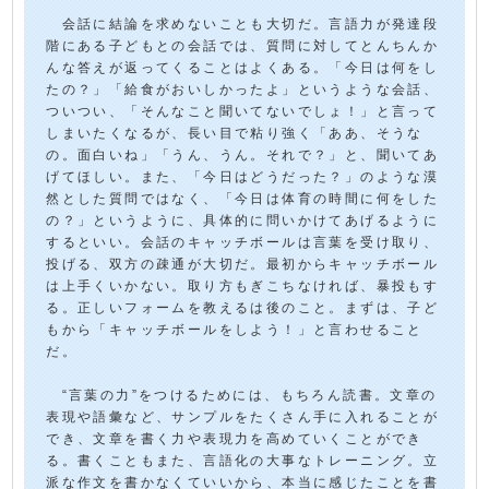
会話に結論を求めないことも大切だ。言語力が発達段
階にある子どもとの会話では、質問に対してとんちんか
んな答えが返ってくることはよくある。「今日は何をし
たの？」「給食がおいしかったよ」というような会話、
ついつい、「そんなこと聞いてないでしょ！」と言って
しまいたくなるが、長い目で粘り強く「ああ、そうな
の。面白いね」「うん、うん。それで？」と、聞いてあ
げてほしい。また、「今日はどうだった？」のような漠
然とした質問ではなく、「今日は体育の時間に何をした
の？」というように、具体的に問いかけてあげるように
するといい。会話のキャッチボールは言葉を受け取り、
投げる、双方の疎通が大切だ。最初からキャッチボール
は上手くいかない。取り方もぎこちなければ、暴投もす
る。正しいフォームを教えるは後のこと。まずは、子ど
もから「キャッチボールをしよう！」と言わせること
だ。
“言葉の力”をつけるためには、もちろん読書。文章の
表現や語彙など、サンプルをたくさん手に入れることが
でき、文章を書く力や表現力を高めていくことができ
る。書くこともまた、言語化の大事なトレーニング。立
派な作文を書かなくていいから、本当に感じたことを書