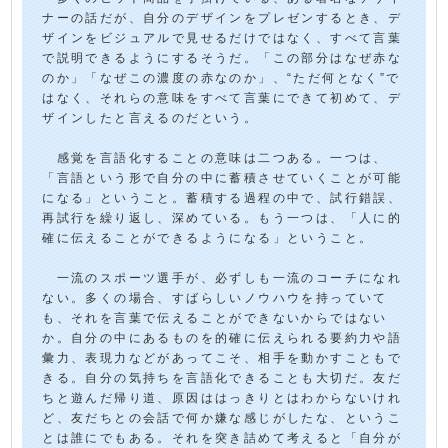
ナーの話だが、自分のデザインをプレゼンするとき、デ
ザインをビジュアルで見せるだけではなく、すべて言葉
で説明できるようにするそうだ。「この部分はなぜ赤な
のか」「なぜこの濃度の赤なのか」、“ただ何となく”で
はなく、それらの意味をすべて言葉にできて初めて、デ
ザインしたと言えるのだという。
感覚を言語化することの意味は二つある。一つは、
「言語という形で自分の中に蓄積させていくことが可能
になる」ということ。蓄積する過程の中で、試行錯誤、
再試行を繰り返し、深めている。もう一つは、「人に的
確に伝えることができるようになる」ということ。
一流のスポーツ選手が、必ずしも一流のコーチになれ
ない。多くの場合、すばらしいノウハウを持っていて
も、それを言葉で伝えることができないからではない
か。自分の中にあるものを的確に伝えられる要約力や語
彙力、表現力などがあってこそ、相手を動かすこともで
きる。自分の気持ちを言語化できることも大切だ。友だ
ちと遊んだ帰り道、原因ははっきりとはわからないけれ
ど、友だちとの会話で何か嫌な感じがしたな、というこ
とは誰にでもある。それを突き詰めて考えると「自分が