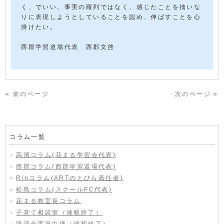
く、でいい。事実の羅列ではなく、感じたことを拙いな
りに表現しようとしていることを認め、伸ばすことを心
掛けたい。
西郡学習道場代表 西郡文啓
« 前のページ
次のページ »
コラム一覧
高濱コラム(花まる学習会代表)
西郡コラム(西郡学習道場代表)
Rinコラム(ARTのとびら責任者)
松島コラム(スクールFC代表)
花まる教室長コラム
子育て相談室（連載終了）