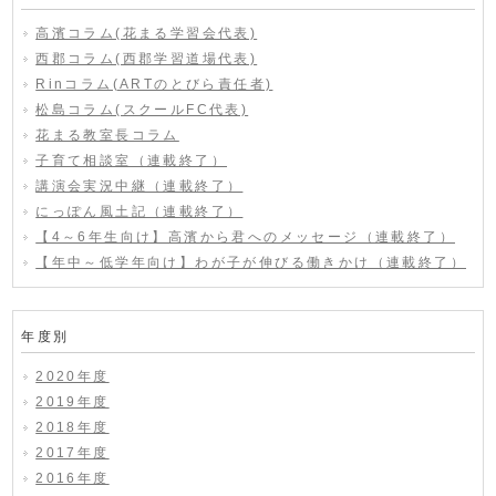
高濱コラム(花まる学習会代表)
西郡コラム(西郡学習道場代表)
Rinコラム(ARTのとびら責任者)
松島コラム(スクールFC代表)
花まる教室長コラム
子育て相談室（連載終了）
講演会実況中継（連載終了）
にっぽん風土記（連載終了）
【4～6年生向け】高濱から君へのメッセージ（連載終了）
【年中～低学年向け】わが子が伸びる働きかけ（連載終了）
年度別
2020年度
2019年度
2018年度
2017年度
2016年度