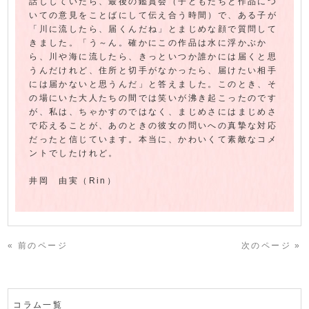
話ししていたら、最後の鑑賞会（子どもたちと作品につ
いての意見をことばにして伝え合う時間）で、ある子が
「川に流したら、届くんだね」とまじめな顔で質問して
きました。「う～ん。確かにこの作品は水に浮かぶか
ら、川や海に流したら、きっといつか誰かには届くと思
うんだけれど、住所と切手がなかったら、届けたい相手
には届かないと思うんだ」と答えました。このとき、そ
の場にいた大人たちの間では笑いが沸き起こったのです
が、私は、ちゃかすのではなく、まじめさにはまじめさ
で応えることが、あのときの彼女の問いへの真摯な対応
だったと信じています。本当に、かわいくて素敵なコメ
ントでしたけれど。
井岡 由実（Rin）
« 前のページ
次のページ »
コラム一覧