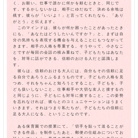
く、お願い。仕事で誰かに何かを頼むときと、同じで
す。するかしないかは、相手にゆだねて、決める余地は
残す。彼らが「いいよ！」と言ってくれたなら、「あり
がとう」と伝えます。
このマインドは、彼らが何か困ったことがあったとき
にも、「あなたはどうしたいんですか？」と、まずは自
分の気持ちを表現する機会を与えることにもつながって
きます。相手の人格を尊重する。そうやって、小さなこ
とですが毎回の会話の積み重ねで、子どもたちはあなた
を、対等に話ができる、信頼のおける人だと認識しま
す。
彼らは、信頼のおける大人には、自分もその信頼に足
る自分であろうとふるまうものです。子どもの人格を見
つめ、それをちゃんと知ろうとすること。子どもを、子
ども扱いしないこと。仕事相手や大切な友人と接するの
と同じように、子どもにも対等に接すること。この姿勢
を忘れなければ、彼らとのコミュニケーションはうまく
いきます。それはつまり私たちが、子どもたちの信頼に
足る大人になる、ということなのです。
ある保育園での授業にて。「切手を貼って送ることが
できる作品」を制作したあと、郵便の仕組みについてお