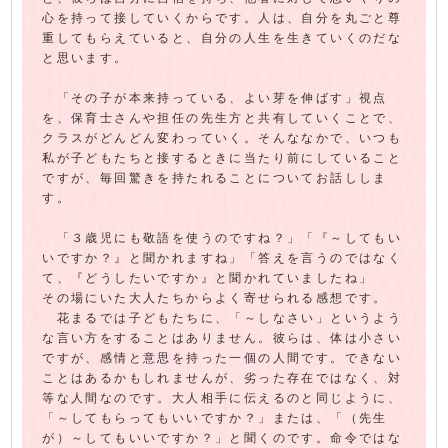
心を持って接していくからです。人は、自分を丸ごと尊
重してもらえていると、自分の人生を生きていくのだな
と思います。
「その子が本来持っている、よい芽を伸ばす」視点
を、保育士さんや担任の先生方と共有していくことで、
クラスがどんどん変わっていく。そんななかで、いつも
私が子どもたちと接するときに当たり前にしていること
ですが、毎回驚きを持たれることについてお話ししま
す。
「３歳児にも敬語を使うのですね？」「『～してもい
いですか？』と聞かれますね」「答えを言うのではなく
て、『どうしたいですか』と聞かれていましたね」
その場にいた大人たちからよく寄せられる感想です。
花まるでは子どもたちに、「～しなさい」というよう
な言い方をすることはありません。彼らは、体は小さい
ですが、感情と意思を持った一個の人間です。できない
ことはあるかもしれませんが、劣った存在ではなく、対
等な人間なのです。大人相手に伝えるのと同じように、
「～してもらってもいいですか？」または、「（先生
が）～してもいいですか？」と聞くのです。命令ではな