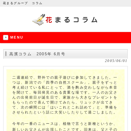
花まるグループ コラム
MENU
高濱コラム 2005年 6月号
2005/06/01
二週連続で、野外での親子遊びに参加してきました。一
つは、新潟での「四季の自然スクール」。親子をずっと
考え続けている私にとって、酒を酌み交わしながら本音
を聞けて、毎回発見のある貴重な場です。一人のお父さ
んの出発前日が誕生日で、家族から大きなプレゼントを
もらったので喜んで開けてみたら、リュックが出てき
て、次の瞬間には「はいこれとこれ詰めて」と、準備を
させられたという話に大笑いしたりして過ごしました。
今年の一番のニュースは、植物で言うと新種というか、
新しいお父さんが出現したことです。旧来は、父と子の