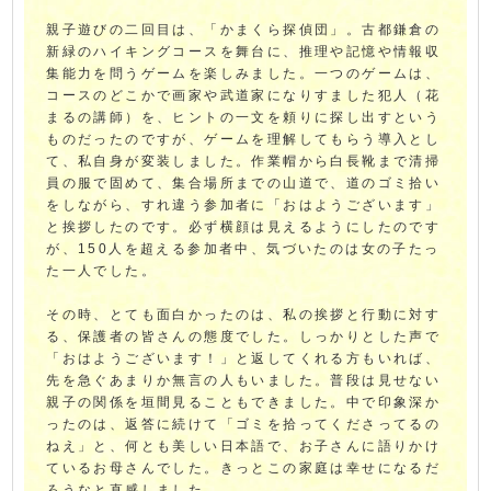
親子遊びの二回目は、「かまくら探偵団」。古都鎌倉の
新緑のハイキングコースを舞台に、推理や記憶や情報収
集能力を問うゲームを楽しみました。一つのゲームは、
コースのどこかで画家や武道家になりすました犯人（花
まるの講師）を、ヒントの一文を頼りに探し出すという
ものだったのですが、ゲームを理解してもらう導入とし
て、私自身が変装しました。作業帽から白長靴まで清掃
員の服で固めて、集合場所までの山道で、道のゴミ拾い
をしながら、すれ違う参加者に「おはようございます」
と挨拶したのです。必ず横顔は見えるようにしたのです
が、150人を超える参加者中、気づいたのは女の子たっ
た一人でした。
その時、とても面白かったのは、私の挨拶と行動に対す
る、保護者の皆さんの態度でした。しっかりとした声で
「おはようございます！」と返してくれる方もいれば、
先を急ぐあまりか無言の人もいました。普段は見せない
親子の関係を垣間見ることもできました。中で印象深か
ったのは、返答に続けて「ゴミを拾ってくださってるの
ねえ」と、何とも美しい日本語で、お子さんに語りかけ
ているお母さんでした。きっとこの家庭は幸せになるだ
ろうなと直感しました。