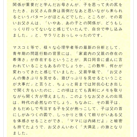
関係が重要だと学んだお母さんが、子を思って夫の尻を
たたき、お父さん自身は面倒だなあと思いながら来られ
るというパターンがほとんどでした。ところが、その若
いお父さんは、「いやあ、あの子との関係が、どうもし
っくり行ってないなと感じていたんで、自分で申し込み
ました。」と、サラリとおっしゃったのです。
マスコミ等で、様々な心理学者等の最新の分析として、
青年期の問題行動の背景には、「家庭内の父親の存在の
希薄さ」が存在するということが、異口同音に盛んに言
われていることもあるのでしょうか、この数年、何かが
変わってきたと感じていました。父親学級で、「お父さ
んの働きぶりを見せる。遊びっぷりを見せるということ
が大事だ」と言うと、ちょっと前までは対抗心むき出し
で聞く方もいたのに、この頃はとても真剣にメモを取り
ながら聞く方が増えました。このようなお父さんの出現
は、時代の必然なのでしょう。ちなみに、その親子は、
きもだめしで号泣する子を父が抱っこして、子は父の首
にしがみつくの図で、しっかりと強くて頼りがいある父
を体感させることができ、「ママには内緒だよ」と秘密
も持てたようで、お父さんいわく「大満足」の旅となり
ました。