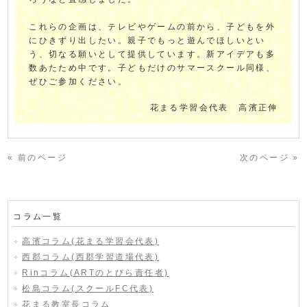
これらの企画は、テレビやゲームの前から、子どもを外
にひきずり出したい。親子でもっと遊んでほしいとい
う、切なる願いとして提供しています。新アイデアも多
数あたため中です。子どもだけのサマースクール同様、
ぜひご参加ください。
花まる学習会代表 高濱正伸
« 前のページ
次のページ »
コラム一覧
高濱コラム(花まる学習会代表)
西郡コラム(西郡学習道場代表)
Rinコラム(ARTのとびら責任者)
松島コラム(スクールFC代表)
花まる教室長コラム