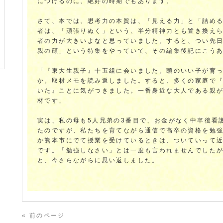
につけるのに、絶好の時期でもあります。
さて、本では、思考力の本質は、「見える力」と「詰め
者は、「頑張りぬく」という、半分精神力とも置き換え
者の力が大きいよなと思っていました。すると、つい先
親の顔」という特集をやっていて、その編集後記にこう
「『東大生親子』十五組に会いました。頭のいい子が育
か。取材メモを読み返しました。すると、多くの家庭で
いた』ことに気がつきました。一番身近な大人である親
材です」
実は、私の母も5人兄弟の3番目で、お金がなく中卒後看
たのですが、私たちを育てながら通信で高卒の資格を勉
か熊本市にでて授業を受けているときは、ついていって
です。「勉強しなさい」とは一度も言われませんでした
と、今さらながらに思い返しました。
« 前のページ