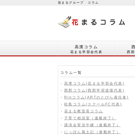
花まるグループ コラム
高濱コラム
花まる学習会代表
西
コラム一覧
高濱コラム(花まる学習会代表)
西郡コラム(西郡学習道場代表)
Rinコラム(ARTのとびら責任者)
松島コラム(スクールFC代表)
花まる教室長コラム
子育て相談室（連載終了）
講演会実況中継（連載終了）
にっぽん風土記（連載終了）