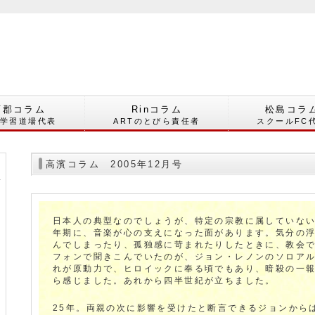
西郡コラム
Rinコラム
松島コラ
郡学習道場代表
ARTのとびら責任者
スクールFC
高濱コラム 2005年12月号
日本人の典型なのでしょうが、特定の宗教に属していな
年期に、音楽が心の支えになった面があります。気分の
んでしまったり、孤独感に苛まれたりしたときに、教会
フォンで聞きこんでいたのが、ジョン・レノンのソロア
れが原動力で、ヒロイックに奉る頃でもあり、暗殺の一
ら感じました。あれから四半世紀が立ちました。
25年。両親の次に影響を受けたと断言できるジョンから