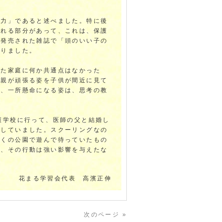
る力」であると述べました。特に後
られる部分があって、これは、保護
日発売された雑誌で「頭のいい子の
ありました。
った家庭に何か共通点はなかった
『親が頑張る姿を子供が間近に見て
が、一所懸命になる姿は、思考の教
護学校に行って、医師の父と結婚し
強していました。スクーリングなの
近くの公園で遊んで待っていたもの
が、その行動は強い影響を与えたな
花まる学習会代表 高濱正伸
次のページ »