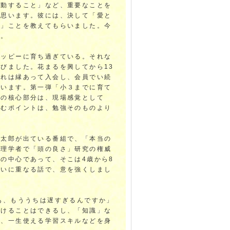
感動すること」など、重要なことを
に思います。彼には、決して「愛と
る」ことを教えてもらいました。今
す。
ハッピーに育ち過ぎている。それな
びました。花まるを興してから13
これは縁あって入会し、会員でい続
ています。第一弾「小３までに育て
」の核心部分は、現場感覚として
育むポイントは、勉強そのものより
。
慎太郎が出ている番組で、「本当の
生理学者で「頭の良さ」研究の権威
の中心であって、そこは4歳から8
おいに重なる話で、意を強くしまし
あ、もううちは遅すぎるんですか」
つけることはできるし、「知識」な
い、一生使える学習スキルなどを身