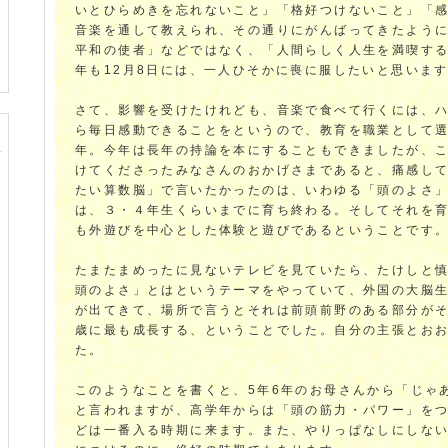
いとひらめきを忘れないこと」「格好つけないこと」「
音楽を通して教えられ、その通りにがんばってきたよう
平和の使者」などではなく、「人間らしく人生を満喫す
年も12月8日には、一人ひそかに喪に服したいと思いま
さて、影響を受けたけれども、音楽で食べて行くには、
ら毎日感動できることをというので、教育を職業として選
年。今年は長年の持論を本にすることもできましたが、
けてくださったみなさんのおかげさまであると、痛感し
たい算数脳」で言いたかったのは、いわゆる「頭のよさ
は、３・４年生くらいまでに育ち終わる。そしてそれを
も外遊びを中心とした体験と遊びであるということです
たまたまめったに見ないテレビを見ていたら、たけしと
頭のよさ」とはというテーマをやっていて、外国の大脳
が出てきて、場所で言うとそれは前頭前野のある部分がそ
歳に最も成長する、ということでした。自分の主張とお
た。
このようなことを書くと、5年6年のお母さんから「じゃ
と言われますが、高学年からは「頭の筋力・パワー」を
どは一番入る時期に来ます。また、やりっぱなしにしな