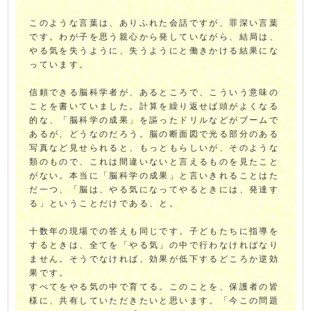
このような言葉は、ありふれた会話ですが、罪深い言葉
です。わが子を思う親心から発していながら、結局は、
やる気を失うように、失うようにと働きかける結果にな
っています。
信頼できる脳科学者が、あるところで、こういう意味の
ことを書いていました。計算を繰り返せば頭がよくなる
的な、「脳科学の成果」を謳ったドリルなどがブームで
あるが、どうなのだろう。脳の断面図で光る部分のある
写真など見せられると、もっともらしいが、そのような
類のもので、これは間違いないと言えるものを見たこと
がない。本当に「脳科学の成果」と言いきれることはた
だ一つ、「脳は、やる気になってやるときには、発達す
る」ということだけである、と。
十数年の現場での答えも同じです。子どもたちに指導を
するときは、全てを「やる気」の中で行わなければなり
ません。そうでなければ、効果が低下するどころか逆効
果です。
すべてをやる気の中で育てる。このことを、保護者の皆
様に、共有していただきたいと思います。「今この問題