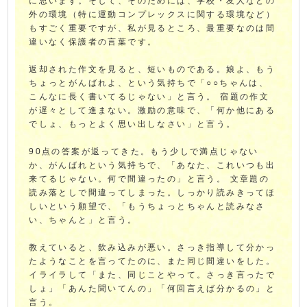
に思います。そして、そのためには、学校・友人などの
外の環境（特に運動コンプレックスに関する環境など）
もすごく重要ですが、私が見るところ、最重要なのは間
違いなく保護者の言葉です。
返却された作文を見ると、短いものである。娘よ、もう
ちょっとがんばれよ、という気持ちで「○○ちゃんは、
こんなに長く書いてるじゃない」と言う。 宿題の作文
が遅々として進まない。激励の意味で、「何か他にある
でしょ、もっとよく思い出しなさい」と言う。
90点の答案が返ってきた。もう少しで満点じゃない
か、がんばれという気持ちで、「あなた、これいつも出
来てるじゃない。何で間違ったの」と言う。 文章題の
読み落としで間違ってしまった。しっかり読みきってほ
しいという願望で、「もうちょっとちゃんと読みなさ
い、ちゃんと」と言う。
教えていると、飲み込みが悪い。さっき指導して分かっ
たようなことを言ってたのに、また同じ間違いをした。
イライラして「また、同じことやって。さっき言ったで
しょ」「あんた聞いてんの」「何回言えば分かるの」と
言う。