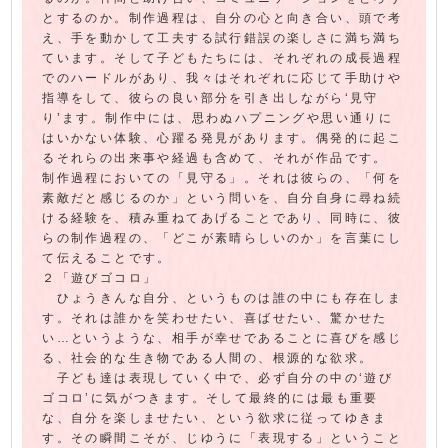
とするのか。制作過程は、自分の心と向き合い、頭で考
え、手を動かして工夫する試行錯誤の楽しさに満ち満ち
ています。そして子どもたちには、それぞれの成長過程
でのハードルがあり、我々はそれぞれに応じて手助けや
指導をして、彼らの良い部分を引き出しながら‘見守
り’ます。制作中には、思わぬハプニングや思い通りに
はいかない体験、心躍る発見があります。偶発的に起こ
るそれらの出来事や経過も含めて、それが作品です。
制作過程においての「見守る」。それは彼らの、「何を
素敵だと感じるのか」という問いを、自分自身に尋ね続
ける経験を、積み重ねてあげることであり、同時に、彼
らの制作過程の、「どこが素晴らしいのか」を言葉にし
て伝えることです。
２「遊びゴコロ」
ひょうきんな自分、というものは誰の中にも存在しま
す。それは誰かを笑わせたい、喜ばせたい、驚かせた
い…というような、相手が幸せであることに喜びを感じ
る、社会的な生き物である人間の、根源的な欲求。
子ども達は表現していく中で、必ず自分の中の‘遊び
ゴコロ’に気がつきます。そして最終的には最も重要
な、自分を楽しませたい、という欲求に従ってゆきま
す。その瞬間こそが、じゆうに「表現する」ということ