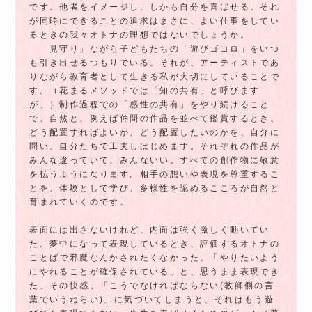
です。他者をイメージし、しかも自分を喜ばせる。それ
が同時にできることの追求はまさに、よい仕事をしてい
るときの我々オトナの理想ではないでしょうか。
「見守り」ながら子どもたちの「遊びゴコロ」をいつ
も引き出せるつもりでいる。それが、アーティストであ
りながら教育者として生きる私が大切にしていることで
す。（花まるメソッドでは「知の共有」と呼びます
が、）制作過程での「感性の共有」をやり続けること
で、自然と、例えば仲間の作品を並べて鑑賞するとき、
どう配置すればよいか、どう配置したいのかを、自分に
問い、自分たちで工夫しはじめます。それぞれの作品が
みんな違っていて、みんないい。すべての創作物に敬意
を払うようになります。相手の想いや表現を尊重するこ
とを、体験として学び、多様性を認めるこころが自然と
育まれていくのです。
表面には出さないけれど、内面は強く激しく動いてい
た。夢中になって表現しているとき、評価するオトナの
ことばで邪魔なんかされたくなかった。「やりたいよう
にやれることが確保されている」と、思うまま表現でき
た、その快感。「こうでなければならない(教師側の言
葉でいうねらい)」に気づいてしまうと、それはもう遊