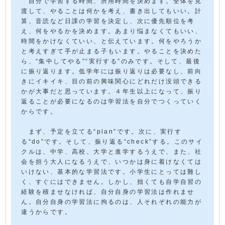
自分で学習する時間、所用時間を決めます。全体を見
渡して、やることは何かを考え、書き出してもいい。計
算、音読など日課の学習を決定し、次に優先順位を考
え、何をやるかを決めます。あまり悩まなくてもいい、
時間をかけなくていい、と伝えています。何をやろうか
と考えすぎて手が止まる子もいます。やることを決めた
ら、“集中してやる”“実行する”のみです。そして、最後
に振り返ります。低学年には振り返りは必要なし、前向
きにイキイキ、目の前の興味関心にどれだけ没頭できる
かが大事だと思っています。４年生以上になって、振り
返ることが必要になるのは学習法を自分でつくっていく
からです。
まず、予定を立てる“plan”です。次に、実行す
る“do”です。そして、振り返る“check”する。このサイ
クルは、中学、高校、大学と進学するうえで、また、社
会を担う大人になるうえで、いつかは身に着けなくては
いけない、基本的な学習法です。小学生にとっては難し
く、すぐにはできません。しかし、拙くても自学自習の
経験を積ませなければ、自分自身の学習法は作れませ
ん。自分自身の学習法に拘るのは、人それぞれの能力が
違うからです。