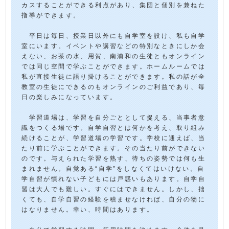
カスすることができる利点があり、集団と個別を兼ねた
指導ができます。
平日は毎日、授業日以外にも自学室を設け、私も自学
室にいます。イベントや講習などの特別なときにしか会
えない、お茶の水、用賀、南浦和の生徒ともオンライン
では同じ空間で学ぶことができます。ホームルームでは
私が直接生徒に語り掛けることができます。私の話が全
教室の生徒にできるのもオンラインのご利益であり、毎
日の楽しみになっています。
学習道場は、学習を自分ごととして捉える、当事者意
識をつくる場です。自学自習とは何かを考え、取り組み
続けることが、学習道場の学習です。学校に通えば、当
たり前に学ぶことができます。その当たり前ができない
のです。与えられた学習を熟す、待ちの姿勢では何も生
まれません。自覚ある“自学”をしなくてはいけない。自
学自習が慣れない子どもには戸惑いもあります。自学自
習は大人でも難しい。すぐにはできません。しかし、拙
くても、自学自習の経験を積ませなければ、自分の物に
はなりません。幸い、時間はあります。