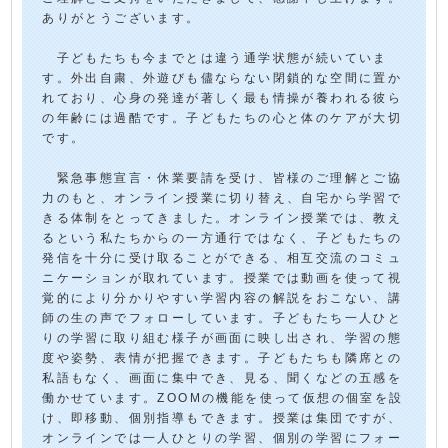
ありがとうございます。
子どもたちも今までとは違う通学状態が続いていま
す。外出自粛、外遊びも儘ならない閉鎖的な空間に置か
れており、心身の発達が著しく最も情操が養われる彼ら
の年齢には過酷です。子どもたちの心と体のケアが大切
です。
緊急事態宣言・休業要請を受け、皆様のご理解とご協
力のもと、オンライン授業に切り替え、自宅から学習で
きる体制をとってきました。オンライン授業では、教え
るという私たちからの一方通行ではなく、子どもたちの
発信を十分に受け取ることができる、相互交流のコミュ
ニケーションが取れています。授業では動画を使って視
覚的により分かりやすい学習内容の解説をおこない、講
師の生の声でフォローしています。子どもたち一人ひと
りの学習に取り組む様子が画面に映し出され、学習の態
度や姿勢、表情が把握できます。子どもたちも隣席との
私語もなく、画面に集中でき、見る、聞くなどの五感を
働かせています。ZOOMの機能を使って仮想の個室を設
け、即移動、個別指導もできます。授業は集団ですが、
オンラインでは一人ひとりの学習、個別の学習にフォー