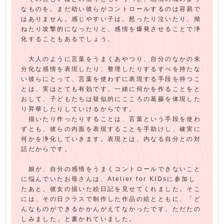
なものを、まだ幼い彼らがコントロールするのは容易で
はありません。感じやすい子は、怒ったり泣いたり、拗
ねたり攻撃的になったりと、感情を爆発させることで浄
化することもあるでしょう。
大人のように言葉をうまくあやつり、自分のなかの未
分化な感情を表現したり、整理したりするすべを持たな
い彼らにとって、言葉を使わずに表現する手段を持つこ
とは、実はとても有効です。一緒に何かを作ることをと
おして、子どもたちは疑似的にこころの葛藤を体現した
り昇華したりしていけるからです。
描いたり作ったりすることは、言葉という手段を使わ
ずとも、彼らの内面を表現することを手助けし、確実に
何かを浄化していきます。表現とは、内なる自分との対
話だからです。
娘が、自分の感情をうまくコントロールできないこと
に悩んでいたお母さんは、Atelier for KIDsに参加し
たあと、彼女の描いた絵日記を見せてくれました。そこ
には、その日クラスで制作した作品の絵とともに、「ど
んなものができるかかんがえてなかったです。ただたの
しみました」と書かれていました。