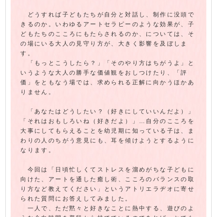
どうすれば子どもたちが自分と対話し、制作に没頭で
きるのか。いわゆるアートセラピーのような効果が、子
どもたちのこころにもたらされるのか、については、そ
の場にいる大人の見守り方が、大きく影響を及ぼしま
す。
「もっとこうしたら？」「そのやり方はちがうよ」と
いうような大人の勝手な価値観をおしつけたり、「評
価」をともなう場では、求められる正解に向かうほかあ
りません。
「あなたはどうしたい？（好きにしていいんだよ）」
「それはおもしろいね（好きだよ）」…自分のこころを
大事にしてもらえることを幼児期に知っている子は、ま
わりの人のちがう意見にも、耳を傾けようとするように
なります。
今回は「日頃忙しくてストレスを溜めがちな子どもに
向けた、アートを通した癒し術、こころのバランスの取
り方など教えてください」というアトリエラヂオに寄せ
られた質問にお答えしてみました。
一人で、ただ黙々と好きなことに熱中する、遊びのよ