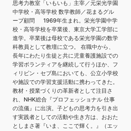
思考力教室「いもいも」主宰／元栄光学園
中学校・高等学校 数学教師／花まるグル
ープ顧問 1969年生まれ。栄光学園中学
校・高等学校を卒業後、東京大学工学部に
進学。卒業後は母校である栄光学園の数学
科教員として教壇に立つ。 在職中から、
長年にわたり生徒と共に児童養護施設での
学習ボランティアを継続して行うほか、フ
ィリピン・セブ島においても、公立小学校
や施設での学習支援活動に携わってきた。
教材・授業づくりの革新者として注目さ
れ、NHK総合『プロフェッショナル 仕事
の流儀』に出演。子どもの思考力を引き出
す実践者としての活動や生き方は、おおた
としまさ著『いま、ここで輝く。』（エッ