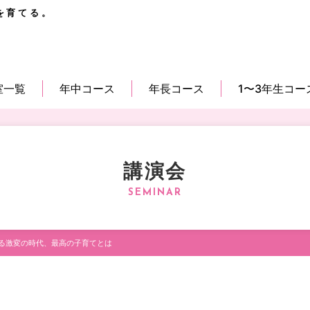
を育てる。
室一覧
年中コース
年長コース
1〜3年生コー
講演会
よる激変の時代、最高の子育てとは