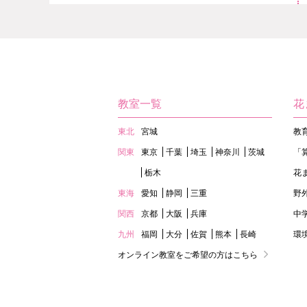
教室一覧
花
東北
宮城
教
関東
東京
千葉
埼玉
神奈川
茨城
「
栃木
花
東海
愛知
静岡
三重
野
関西
京都
大阪
兵庫
中
九州
福岡
大分
佐賀
熊本
長崎
環
オンライン教室をご希望の方はこちら