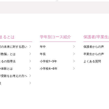
まるとは
学年別コース紹介
保護者/卒業
育の未来に対する思い
年中
保護者からの声
算数脳」とは
年長
卒業生からの声
まるの指導法
小学校1~3年
よくある質問
外体験とは
小学校4~6年
学受験をお考えの方へ
境