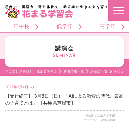
思考力・国語力・野外体験で、幼児期に生きる力を育てる。
年中長
低学年
高学年
講演会
学ぶ楽しさを育む。花まる学習会
新着情報一覧
講演会一覧
AIによ
2026年2月4日(火)
【受付終了】 3月8日（日） 「AIによる激変の時代、最高
の子育てとは」 【兵庫県芦屋市】
投稿日：2026年2月4日
カテゴリー：講演会情報