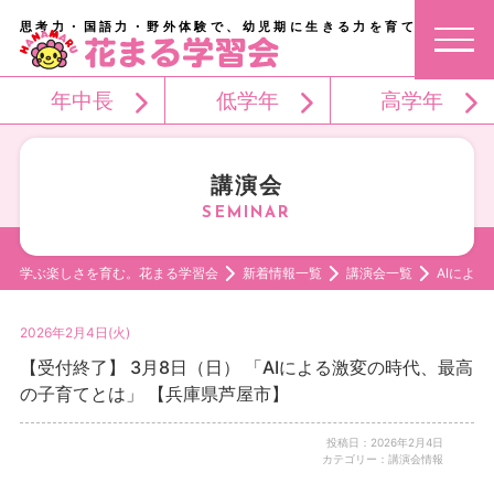
思考力・国語力・野外体験で、幼児期に生きる力を育てる。
年中長
低学年
高学年
講演会
学ぶ楽しさを育む。花まる学習会
新着情報一覧
講演会一覧
AIによ
2026年2月4日(火)
【受付終了】 3月8日（日） 「AIによる激変の時代、最高
の子育てとは」 【兵庫県芦屋市】
投稿日：2026年2月4日
カテゴリー：講演会情報