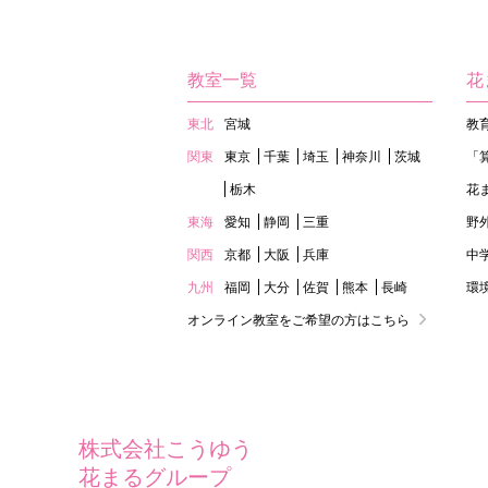
教室一覧
花
東北
宮城
教
関東
東京
千葉
埼玉
神奈川
茨城
「
栃木
花
東海
愛知
静岡
三重
野
関西
京都
大阪
兵庫
中
九州
福岡
大分
佐賀
熊本
長崎
環
オンライン教室をご希望の方はこちら
株式会社こうゆう
花まるグループ