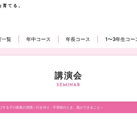
を育てる。
室一覧
年中コース
年長コース
1〜3年生コー
講演会
びする子の家庭の習慣～行き渋り・不登校のとき、親ができること～