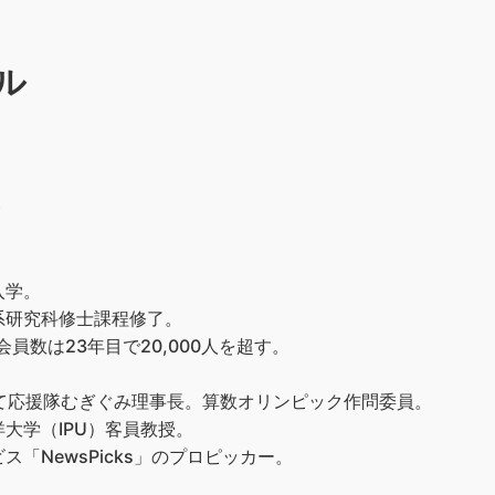
ル
）
入学。
系研究科修士課程修了。
員数は23年目で20,000人を超す。
て応援隊むぎぐみ理事長。算数オリンピック作問委員。
大学（IPU）客員教授。
「NewsPicks」のプロピッカー。