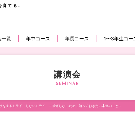
を育てる。
室一覧
年中コース
年長コース
1〜3年生コー
講演会
験をするミライ・しないミライ ～後悔しないために知っておきたい本当のこと～