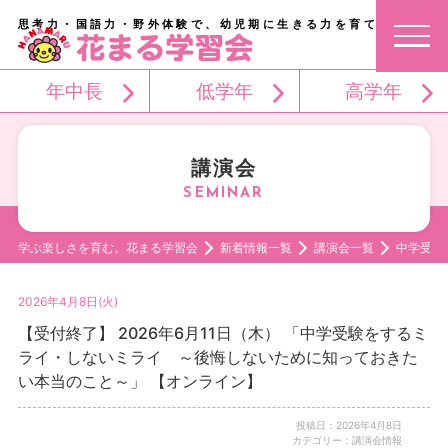
思考力・国語力・野外体験で、幼児期に生きる力を育てる。
年中長
低学年
高学年
講演会
学ぶ楽しさを育む。花まる学習会
新着情報一覧
講演会一覧
中学受験
2026年4月8日(火)
【受付終了】 2026年6月11日（木） 「中学受験をするミ
ライ・しないミライ ～後悔しないために知っておきた
い本当のこと～」 【オンライン】
投稿日：2026年4月8日
カテゴリー：講演会情報