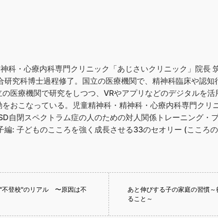
精神科・心療内科専門クリニック「あじさいクリニック」院長 
総合研究科博士過程修了。国立の医療機関で、精神科臨床や認知
立の医療機関で研究をしつつ、VRやアプリなどのデジタルを活
動をおこなっている。児童精神科・精神科・心療内科専門クリ
「ASD自閉スペクトラム症の人のための対人関係トレーニング・プ
編: 子どものこころを強く成長させる33のセオリー (こころ
"不登校"のリアル 〜原因は不
あと伸びする子の家庭の習慣～
ること～