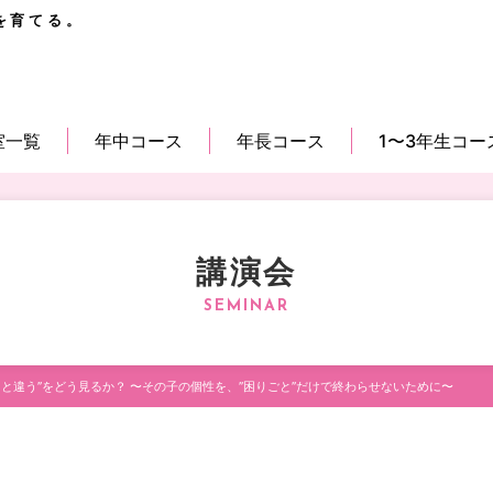
を育てる。
室一覧
年中コース
年長コース
1〜3年生コー
講演会
りと違う”をどう見るか？ 〜その子の個性を、”困りごと”だけで終わらせないために〜