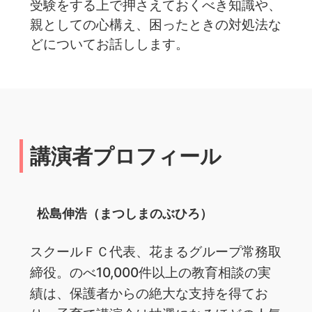
受験をする上で押さえておくべき知識や、
親としての心構え、困ったときの対処法な
どについてお話しします。
講演者プロフィール
松島伸浩（まつしまのぶひろ）
ス‌クー‌ル‌Ｆ‌Ｃ‌代‌表、‌花‌ま‌る‌グ‌ルー‌プ‌常‌務‌取‌
締‌役。‌の‌べ‌10,000‌件‌以‌上‌の‌教‌育‌相‌談‌の‌実‌
績‌は、‌保‌護‌者‌か‌ら‌の‌絶‌大‌な‌支持を‌得‌て‌お