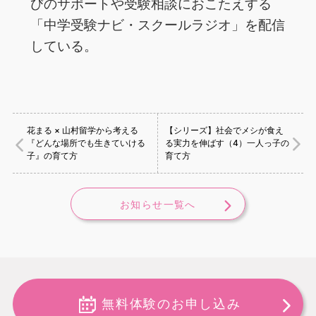
び‌の‌サ‌ポー‌ト‌や‌受‌験‌相‌談‌に‌お‌こ‌た‌え‌す‌る‌
「中‌学‌受‌験‌ナ‌ビ・‌ス‌クー‌ル‌ラ‌ジ‌オ」‌を‌配‌信‌
し‌て‌い‌る。
花まる × 山村留学から考える
【シリーズ】社会でメシが食え
『どんな場所でも生きていける
る実力を伸ばす（4）一人っ子の
子』の育て方
育て方
お知らせ一覧へ
無料体験のお申し込み