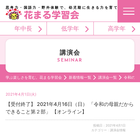
思考力・国語力・野外体験で、幼児期に生きる力を育てる。
年中長
低学年
高学年
講演会
学ぶ楽しさを育む。花まる学習会
新着情報一覧
講演会一覧
令和の母
2021年4月1日(火)
【受付終了】 2021年4月16日（日） 「令和の母親だから
できること第２部」 【オンライン】
投稿日：2021年4月1日
カテゴリー：講演会情報