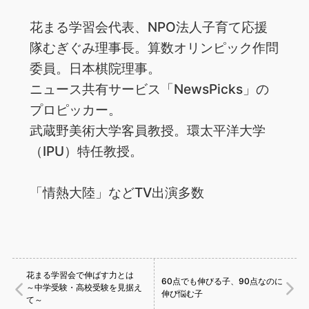
花まる学習会代表、NPO法人子育て応援
隊むぎぐみ理事長。算数オリンピック作問
委員。日本棋院理事。
ニュース共有サービス「NewsPicks」の
プロピッカー。
武蔵野美術大学客員教授。環太平洋大学
（IPU）特任教授。
「情熱大陸」などTV出演多数
花まる学習会で伸ばす力とは
60点でも伸びる子、90点なのに
～中学受験・高校受験を見据え
伸び悩む子
て～