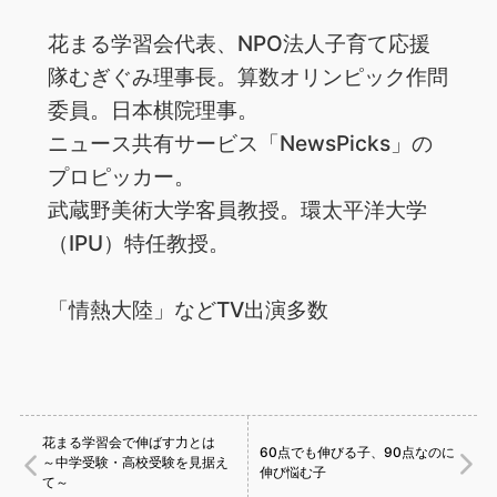
花まる学習会代表、NPO法人子育て応援
隊むぎぐみ理事長。算数オリンピック作問
委員。日本棋院理事。
ニュース共有サービス「NewsPicks」の
プロピッカー。
武蔵野美術大学客員教授。環太平洋大学
（IPU）特任教授。
「情熱大陸」などTV出演多数
花まる学習会で伸ばす力とは
60点でも伸びる子、90点なのに
～中学受験・高校受験を見据え
伸び悩む子
て～