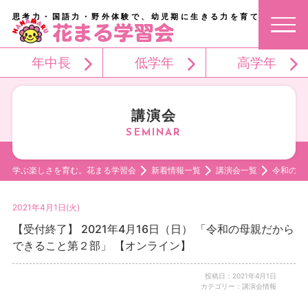
思考力・国語力・野外体験で、幼児期に生きる力を育てる。
年中長
低学年
高学年
講演会
学ぶ楽しさを育む。花まる学習会
新着情報一覧
講演会一覧
令和の母
2021年4月1日(火)
【受付終了】 2021年4月16日（日） 「令和の母親だから
できること第２部」 【オンライン】
投稿日：2021年4月1日
カテゴリー：講演会情報