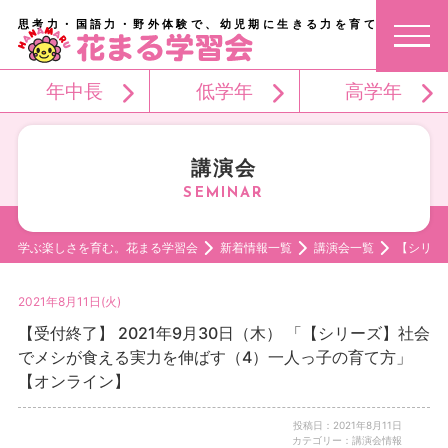
思考力・国語力・野外体験で、幼児期に生きる力を育てる。
年中長
低学年
高学年
講演会
学ぶ楽しさを育む。花まる学習会
新着情報一覧
講演会一覧
【シリー
2021年8月11日(火)
【受付終了】 2021年9月30日（木） 「【シリーズ】社会
でメシが食える実力を伸ばす（4）一人っ子の育て方」
【オンライン】
投稿日：2021年8月11日
カテゴリー：講演会情報