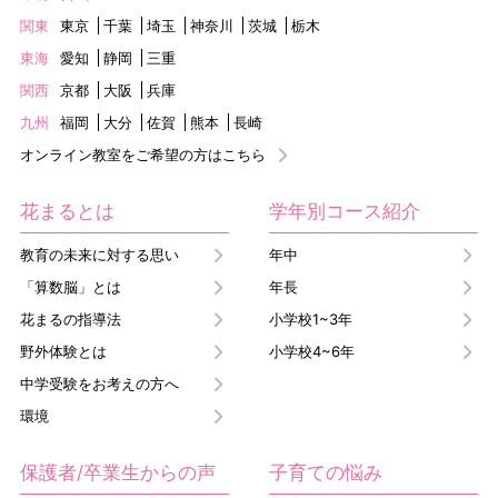
関東
東京
千葉
埼玉
神奈川
茨城
栃木
東海
愛知
静岡
三重
関西
京都
大阪
兵庫
九州
福岡
大分
佐賀
熊本
長崎
オンライン教室をご希望の方はこちら
花まるとは
学年別コース紹介
教育の未来に対する思い
年中
「算数脳」とは
年長
花まるの指導法
小学校1~3年
野外体験とは
小学校4~6年
中学受験をお考えの方へ
環境
保護者/卒業生からの声
子育ての悩み