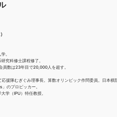
ル
ぶ）
入学。
系研究科修士課程修了。
員数は23年目で20,000人を超す。
育て応援隊むぎぐみ理事長。算数オリンピック作問委員。日本棋
ks」のプロピッカー。
大学（IPU）特任教授。