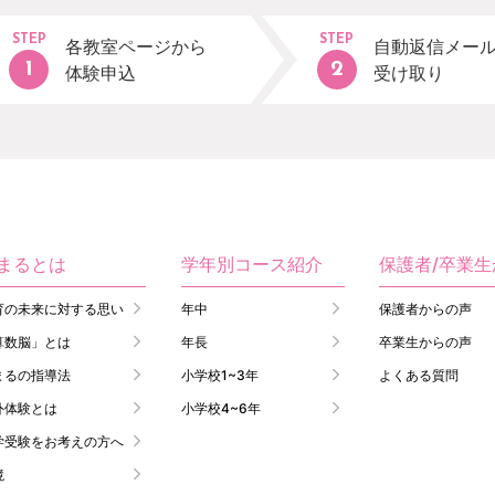
STEP
STEP
各教室ページから
自動返信メー
体験申込
受け取り
まるとは
学年別コース紹介
保護者/卒業
育の未来に対する思い
年中
保護者からの声
算数脳」とは
年長
卒業生からの声
まるの指導法
小学校1~3年
よくある質問
外体験とは
小学校4~6年
学受験をお考えの方へ
境