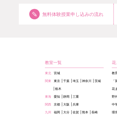
無料体験授業申し込みの流れ
教室一覧
花
東北
宮城
教
関東
東京
千葉
埼玉
神奈川
茨城
「
栃木
花
東海
愛知
静岡
三重
野
関西
京都
大阪
兵庫
中
九州
福岡
大分
佐賀
熊本
長崎
環