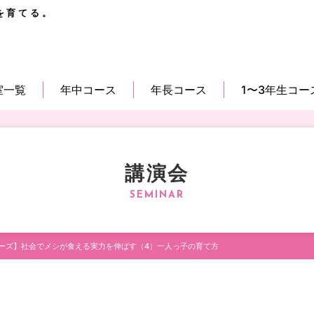
を育てる。
室一覧
年中コース
年長コース
1〜3年生コー
講演会
ーズ】社会でメシが食える実力を伸ばす（4）一人っ子の育て方