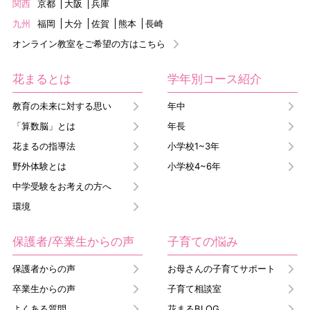
関西
京都
大阪
兵庫
九州
福岡
大分
佐賀
熊本
長崎
オンライン教室をご希望の方はこちら
花まるとは
学年別コース紹介
教育の未来に対する思い
年中
「算数脳」とは
年長
花まるの指導法
小学校1~3年
野外体験とは
小学校4~6年
中学受験をお考えの方へ
環境
保護者/卒業生からの声
子育ての悩み
保護者からの声
お母さんの子育てサポート
卒業生からの声
子育て相談室
よくある質問
花まるBLOG