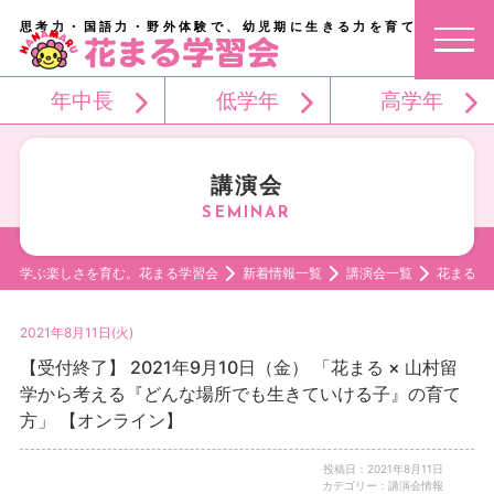
思考力・国語力・野外体験で、幼児期に生きる力を育てる。
年中長
低学年
高学年
講演会
学ぶ楽しさを育む。花まる学習会
新着情報一覧
講演会一覧
花まる 
2021年8月11日(火)
【受付終了】 2021年9月10日（金） 「花まる × 山村留
学から考える『どんな場所でも生きていける子』の育て
方」 【オンライン】
投稿日：2021年8月11日
カテゴリー：講演会情報