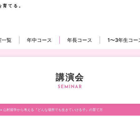
を育てる。
室一覧
年中コース
年長コース
1〜3年生コー
講演会
 × 山村留学から考える『どんな場所でも生きていける子』の育て方