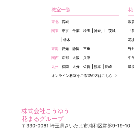
教室一覧
花
東北
宮城
教
関東
東京
千葉
埼玉
神奈川
茨城
「
栃木
花
東海
愛知
静岡
三重
野
関西
京都
大阪
兵庫
中
九州
福岡
大分
佐賀
熊本
長崎
環
オンライン教室をご希望の方はこちら
株式会社こうゆう
花まるグループ
〒330-0061 埼玉県さいたま市浦和区常盤9-19-10