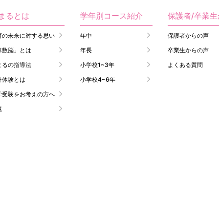
まるとは
学年別コース紹介
保護者/卒業
育の未来に対する思い
年中
保護者からの声
算数脳」とは
年長
卒業生からの声
まるの指導法
小学校1~3年
よくある質問
外体験とは
小学校4~6年
学受験をお考えの方へ
境