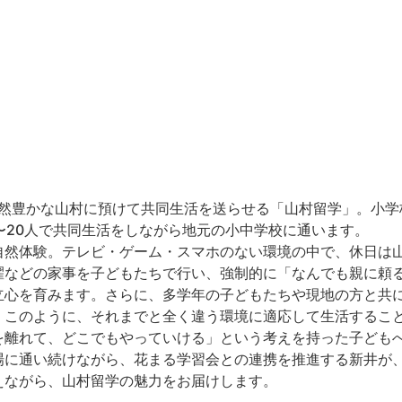
然豊かな山村に預けて共同生活を送らせる「山村留学」。小学
〜20人で共同生活をしながら地元の小中学校に通います。
自然体験。テレビ・ゲーム・スマホのない環境の中で、休日は
濯などの家事を子どもたちで行い、強制的に「なんでも親に頼
立心を育みます。️さらに、多学年の子どもたちや現地の方と共
。このように、それまでと全く違う環境に適応して生活するこ
を離れて、どこでもやっていける」という考えを持った子ども
場に通い続けながら、花まる学習会との連携を推進する新井が
えながら、山村留学の魅力をお届けします。