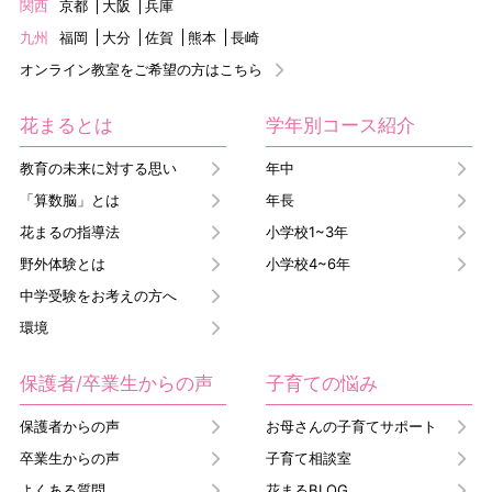
関西
京都
大阪
兵庫
九州
福岡
大分
佐賀
熊本
長崎
オンライン教室をご希望の方はこちら
花まるとは
学年別コース紹介
教育の未来に対する思い
年中
「算数脳」とは
年長
花まるの指導法
小学校1~3年
野外体験とは
小学校4~6年
中学受験をお考えの方へ
環境
保護者/卒業生からの声
子育ての悩み
保護者からの声
お母さんの子育てサポート
卒業生からの声
子育て相談室
よくある質問
花まるBLOG