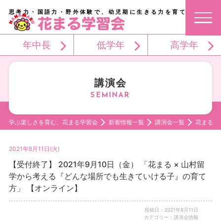
思考力・国語力・野外体験で、幼児期に生きる力を育てる。
年中長
低学年
高学年
講演会
学ぶ楽しさを育む。花まる学習会
新着情報一覧
講演会一覧
花まる 
2021年8月11日(火)
【受付終了】 2021年9月10日（金） 「花まる × 山村留
学から考える『どんな場所でも生きていける子』の育て
方」 【オンライン】
投稿日：2021年8月11日
カテゴリー：講演会情報