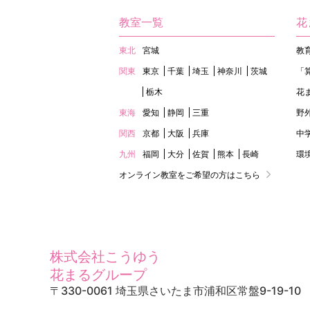
教室一覧
花
東北
宮城
教
関東
東京
千葉
埼玉
神奈川
茨城
「
栃木
花
東海
愛知
静岡
三重
野
関西
京都
大阪
兵庫
中
九州
福岡
大分
佐賀
熊本
長崎
環
オンライン教室をご希望の方はこちら
株式会社こうゆう
花まるグループ
〒330-0061 埼玉県さいたま市浦和区常盤9-19-10