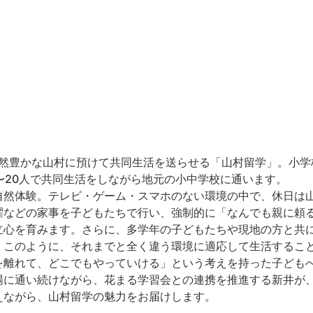
然豊かな山村に預けて共同生活を送らせる「山村留学」。小学
〜20人で共同生活をしながら地元の小中学校に通います。
自然体験。テレビ・ゲーム・スマホのない環境の中で、休日は
濯などの家事を子どもたちで行い、強制的に「なんでも親に頼
立心を育みます。️さらに、多学年の子どもたちや現地の方と共
。このように、それまでと全く違う環境に適応して生活するこ
を離れて、どこでもやっていける」という考えを持った子ども
場に通い続けながら、花まる学習会との連携を推進する新井が
えながら、山村留学の魅力をお届けします。