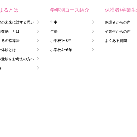
まるとは
学年別コース紹介
保護者/卒業
育の未来に対する思い
年中
保護者からの声
算数脳」とは
年長
卒業生からの声
まるの指導法
小学校1~3年
よくある質問
外体験とは
小学校4~6年
学受験をお考えの方へ
境