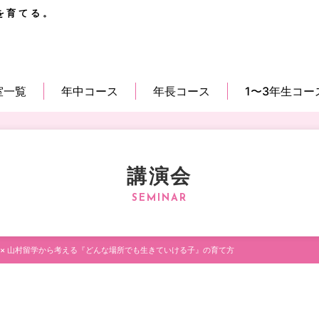
を育てる。
室一覧
年中コース
年長コース
1〜3年生コー
講演会
 × 山村留学から考える『どんな場所でも生きていける子』の育て方