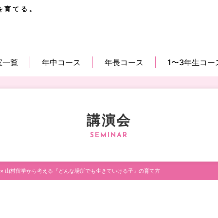
を育てる。
室一覧
年中コース
年長コース
1〜3年生コー
講演会
 × 山村留学から考える『どんな場所でも生きていける子』の育て方