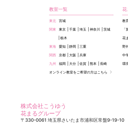
教室一覧
花
東北
宮城
教
関東
東京
千葉
埼玉
神奈川
茨城
「
栃木
花
東海
愛知
静岡
三重
野
関西
京都
大阪
兵庫
中
九州
福岡
大分
佐賀
熊本
長崎
環
オンライン教室をご希望の方はこちら
株式会社こうゆう
花まるグループ
〒330-0061 埼玉県さいたま市浦和区常盤9-19-10