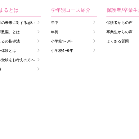
まるとは
学年別コース紹介
保護者/卒業
育の未来に対する思い
年中
保護者からの声
算数脳」とは
年長
卒業生からの声
まるの指導法
小学校1~3年
よくある質問
外体験とは
小学校4~6年
学受験をお考えの方へ
境