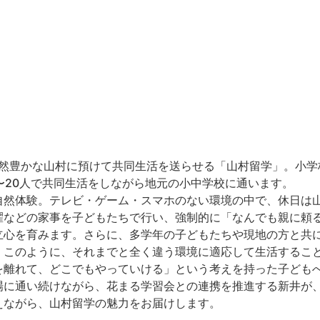
然豊かな山村に預けて共同生活を送らせる「山村留学」。小学
〜20人で共同生活をしながら地元の小中学校に通います。
自然体験。テレビ・ゲーム・スマホのない環境の中で、休日は
濯などの家事を子どもたちで行い、強制的に「なんでも親に頼
立心を育みます。️さらに、多学年の子どもたちや現地の方と共
。このように、それまでと全く違う環境に適応して生活するこ
を離れて、どこでもやっていける」という考えを持った子ども
場に通い続けながら、花まる学習会との連携を推進する新井が
えながら、山村留学の魅力をお届けします。