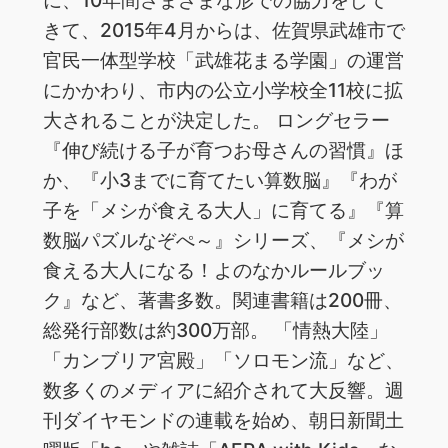
きて、2015年4月からは、佐賀県武雄市で
官民一体型学校「武雄花まる学園」の運営
にかかわり、市内の公立小学校全11校に拡
大されることが決定した。 ロングセラー
『伸び続ける子が育つお母さんの習慣』ほ
か、『小3までに育てたい算数脳』『わが
子を「メシが食える大人」に育てる』『算
数脳パズルなぞぺ～』シリーズ、『メシが
食える大人になる！よのなかルールブッ
ク』など、著書多数。関連書籍は200冊、
総発行部数は約300万部。 「情熱大陸」
「カンブリア宮殿」「ソロモン流」など、
数多くのメディアに紹介されて大反響。週
刊ダイヤモンドの連載を始め、朝日新聞土