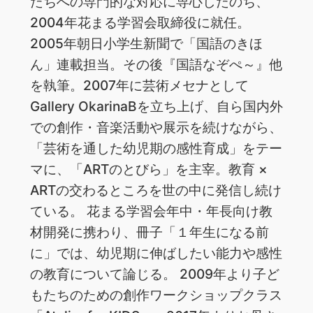
たちへの専門的な対応に専心したのち、
2004年花まる学習会取締役に就任。
2005年朝日小学生新聞で「国語のきほ
ん」連載担当。その後『国語なぞぺ～』他
を執筆。2007年に芸術メセナとして
Gallery OkarinaBを立ち上げ、自ら国内外
での創作・音楽活動や展示を続けながら、
「芸術を通した幼児期の感性育成」をテー
マに、「ARTのとびら」を主宰。教育 ×
ARTの交わるところを世の中に発信し続け
ている。 花まる学習会年中・年長向け教
材開発に携わり、冊子「１年生になる前
に」では、幼児期に伸ばしたい能力や感性
の教育について論じる。 2009年より子ど
もたちのための創作ワークショップクラス