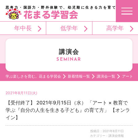
思考力・国語力・野外体験で、幼児期に生きる力を育てる。
年中長
低学年
高学年
講演会
学ぶ楽しさを育む。花まる学習会
新着情報一覧
講演会一覧
アート 
2021年8月11日(火)
【受付終了】 2021年9月15日（水） 「アート × 教育で
学ぶ『自分の人生を生きる子ども』の育て方」 【オンラ
イン】
投稿日：2021年8月11日
カテゴリー：講演会情報