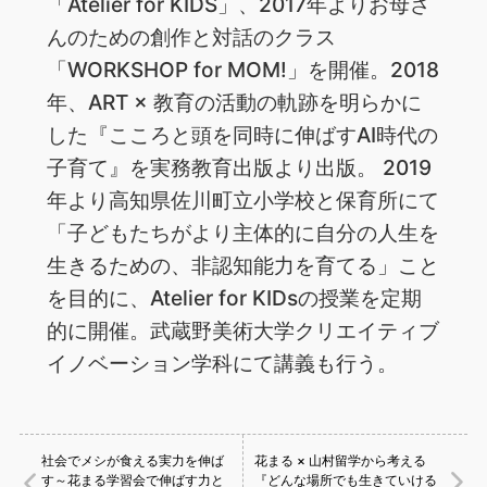
「Atelier for KIDS」、2017年よりお母さ
んのための創作と対話のクラス
「WORKSHOP for MOM!」を開催。2018
年、ART × 教育の活動の軌跡を明らかに
した『こころと頭を同時に伸ばすAI時代の
子育て』を実務教育出版より出版。 2019
年より高知県佐川町立小学校と保育所にて
「子どもたちがより主体的に自分の人生を
生きるための、非認知能力を育てる」こと
を目的に、Atelier for KIDsの授業を定期
的に開催。武蔵野美術大学クリエイティブ
イノベーション学科にて講義も行う。
社会でメシが食える実力を伸ば
花まる × 山村留学から考える
す～花まる学習会で伸ばす力と
『どんな場所でも生きていける