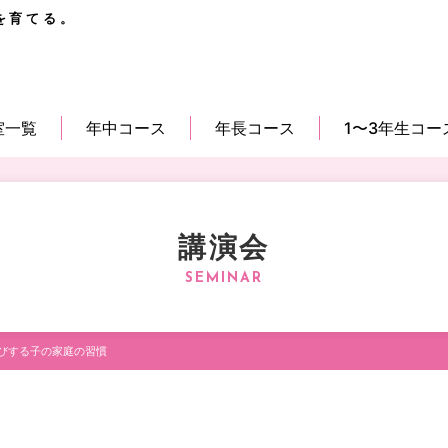
を育てる。
室一覧
年中コース
年長コース
1〜3年生コー
講演会
びする子の家庭の習慣