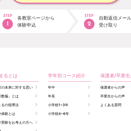
STEP
STEP
各教室ページから
自動返信メー
体験申込
受け取り
まるとは
学年別コース紹介
保護者/卒業
育の未来に対する思い
年中
保護者からの声
算数脳」とは
年長
卒業生からの声
まるの指導法
小学校1~3年
よくある質問
外体験とは
小学校4~6年
学受験をお考えの方へ