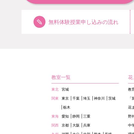
無料体験授業申し込みの流れ
教室一覧
花
東北
宮城
教
関東
東京
千葉
埼玉
神奈川
茨城
「
栃木
花
東海
愛知
静岡
三重
野
関西
京都
大阪
兵庫
中