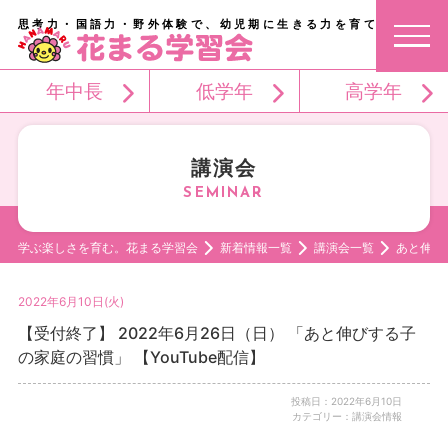
思考力・国語力・野外体験で、幼児期に生きる力を育てる。
年中長
低学年
高学年
講演会
学ぶ楽しさを育む。花まる学習会
新着情報一覧
講演会一覧
あと伸び
2022年6月10日(火)
【受付終了】 2022年6月26日（日） 「あと伸びする子
の家庭の習慣」 【YouTube配信】
投稿日：2022年6月10日
カテゴリー：講演会情報