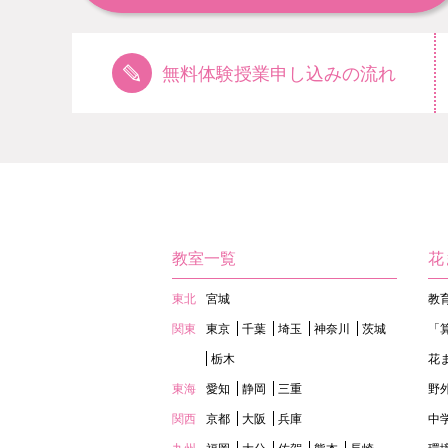
無料体験授業申し込みの流れ
教室一覧
花
東北
宮城
教
関東
東京
千葉
埼玉
神奈川
茨城
「
栃木
花
東海
愛知
静岡
三重
野
関西
京都
大阪
兵庫
中