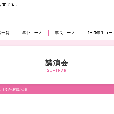
を育てる。
室一覧
年中コース
年長コース
1〜3年生コー
講演会
びする子の家庭の習慣