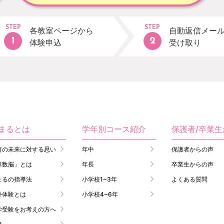
STEP
STEP
各教室ページから
自動返信メー
体験申込
受け取り
まるとは
学年別コース紹介
保護者/卒業
育の未来に対する思い
年中
保護者からの声
算数脳」とは
年長
卒業生からの声
まるの指導法
小学校1~3年
よくある質問
外体験とは
小学校4~6年
学受験をお考えの方へ