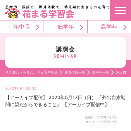
思考力・国語力・野外体験で、幼児期に生きる力を育てる。
年中長
低学年
高学年
講演会
学ぶ楽しさを育む。花まる学習会
新着情報一覧
講演会一覧
外出自粛
2022年6月10日(火)
【アーカイブ配信】 2020年5月17日（日） 「外出自粛期
間に親だからできること」 【アーカイブ配信中】
投稿日：2022年6月10日
カテゴリー：講演会情報