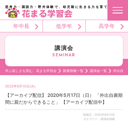
思考力・国語力・野外体験で、幼児期に生きる力を育てる。
年中長
低学年
高学年
講演会
学ぶ楽しさを育む。花まる学習会
新着情報一覧
講演会一覧
外出自粛
2022年6月10日(火)
【アーカイブ配信】 2020年5月17日（日） 「外出自粛期
間に親だからできること」 【アーカイブ配信中】
投稿日：2022年6月10日
カテゴリー：講演会情報