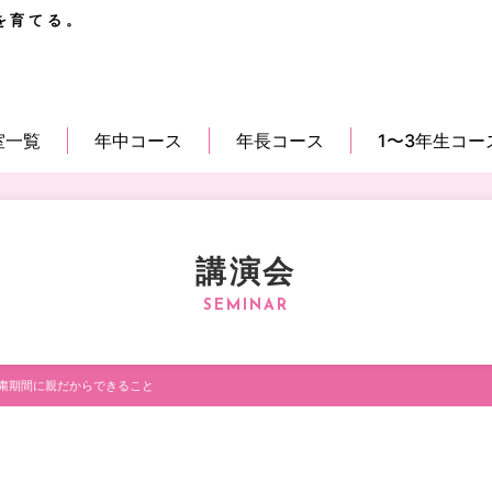
を育てる。
室一覧
年中コース
年長コース
1〜3年生コー
講演会
粛期間に親だからできること