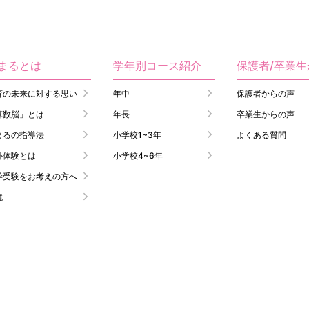
まるとは
学年別コース紹介
保護者/卒業
育の未来に対する思い
年中
保護者からの声
算数脳」とは
年長
卒業生からの声
まるの指導法
小学校1~3年
よくある質問
外体験とは
小学校4~6年
学受験をお考えの方へ
境