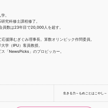
入学。
系研究科修士課程修了。
員数は23年目で20,000人を超す。
て応援隊むぎぐみ理事長。算数オリンピック作問委員。
大学（IPU）客員教授。
「NewsPicks」のプロピッカー。
生きる力～もめごとはこやし～