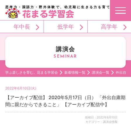
思考力・国語力・野外体験で、幼児期に生きる力を育てる。
年中長
低学年
高学年
講演会
学ぶ楽しさを育む。花まる学習会
新着情報一覧
講演会一覧
外出自粛
2022年6月10日(火)
【アーカイブ配信】 2020年5月17日（日） 「外出自粛期
間に親だからできること」 【アーカイブ配信中】
投稿日：2022年6月10日
カテゴリー：講演会情報