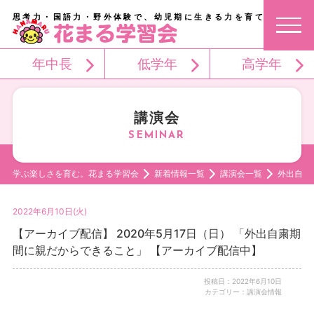
思考力・国語力・野外体験で、幼児期に生きる力を育てる。
年中長
低学年
高学年
講演会
学ぶ楽しさを育む。花まる学習会
新着情報一覧
講演会一覧
外出自粛
2022年6月10日(火)
【アーカイブ配信】 2020年5月17日（日） 「外出自粛期
間に親だからできること」 【アーカイブ配信中】
投稿日：2022年6月10日
カテゴリー：講演会情報