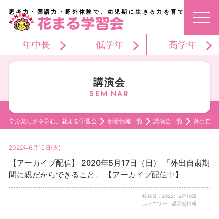
思考力・国語力・野外体験で、幼児期に生きる力を育てる。
年中長
低学年
高学年
講演会
学ぶ楽しさを育む。花まる学習会
新着情報一覧
講演会一覧
外出自粛
2022年6月10日(火)
【アーカイブ配信】 2020年5月17日（日） 「外出自粛期
間に親だからできること」 【アーカイブ配信中】
投稿日：2022年6月10日
カテゴリー：講演会情報