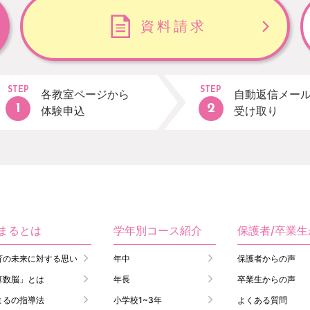
資料請求
STEP
STEP
各教室ページから
自動返信メー
体験申込
受け取り
まるとは
学年別コース紹介
保護者/卒業
育の未来に対する思い
年中
保護者からの声
算数脳」とは
年長
卒業生からの声
まるの指導法
小学校1~3年
よくある質問