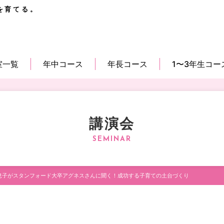
を育てる。
室一覧
年中コース
年長コース
1〜3年生コー
講演会
息子がスタンフォード大卒アグネスさんに聞く！成功する子育ての土台づくり