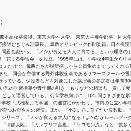
ぶ）
県立熊本高校卒業後、東京大学へ入学。 東京大学農学部卒、同大
応援隊むぎぐみ理事長。 算数オリンピック作問委員。日本棋院理
う問題意識から、「メシが食える大人に育てる」という理念の
「花まる学習会」を設立。1995年には、小学校4年生から中
コミだけで、母親たちが場所探しから会員集めまでしてくれる
す。また、同会が主催する野外体験企画であるサマースクールや
に行っている、保護者などを対象にした講演会の参加者は年間30
がい児の学習指導や青年期の引きこもりなどの相談も一貫して
」として運営している。 公立学校向けに、10年間さまざまな形で
型学校「武雄花まる学園」の運営にかかわり、市内の公立小学校
子が育つお母さんの習慣』ほか、『小3までに育てたい算数脳』
』シリーズ、『メシが食える大人になる！よのなかルールブッ
部。 「情熱大陸」「カンブリア宮殿」「ソロモン流」など、数