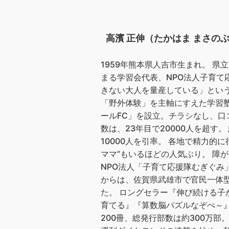
高濱 正伸（たかはま まさの
1959年熊本県人吉市生まれ。 
まる学習会代表、NPO法人子育て
きない大人を量産している」とい
「野外体験」を主軸にすえた学習塾
ールFC」を設立。チラシなし、口
数は、23年目で20000人を超
10000人を引率。 各地で精力的
ママ”もいるほどの人気ぶり。 障
NPO法人「子育て応援隊むぎぐみ
からは、佐賀県武雄市で官民一体
た。 ロングセラー『伸び続ける
育てる』『算数脳パズルなぞぺ～
200冊、総発行部数は約300万