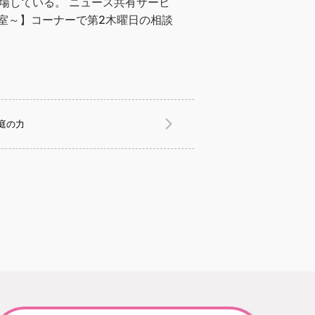
数登場している。 ニュース共有サービ
談室～】コーナーで第2木曜日の相談
庭の力