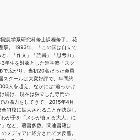
学院農学系研究科修士課程修了。 花
事。 1993年、「この国は自立で
もと、「作文」「読書」「思考力」
学3年生を対象とした進学塾「スク
形で広がり、当初20名だった会員
雪国スクールは大変好評で、年間約
000人を超え、なかには“追っかけ
受け続け、現在は独立した専門の
の協力をしてきて、2015年4月
全11校に拡大されることが決定し
『わが子を「メシが食える大人」に
ク』など、著書多数。関連書籍は
多くのメディアに紹介されて大反響。