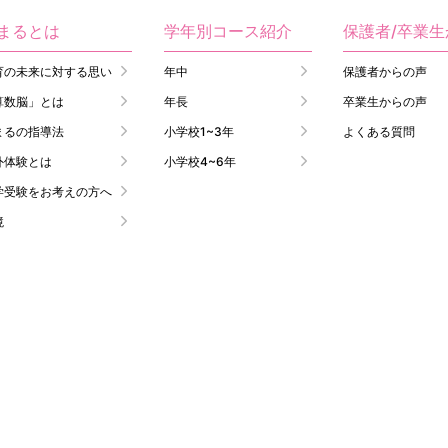
まるとは
学年別コース紹介
保護者/卒業
育の未来に対する思い
年中
保護者からの声
算数脳」とは
年長
卒業生からの声
まるの指導法
小学校1~3年
よくある質問
外体験とは
小学校4~6年
学受験をお考えの方へ
境