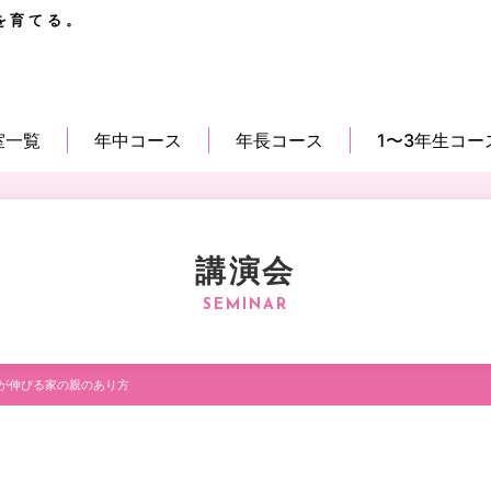
を育てる。
室一覧
年中コース
年長コース
1〜3年生コー
講演会
が伸びる家の親のあり方