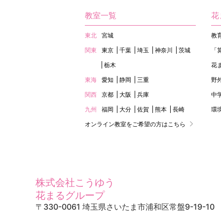
教室一覧
花
東北
宮城
教
関東
東京
千葉
埼玉
神奈川
茨城
「
栃木
花
東海
愛知
静岡
三重
野
関西
京都
大阪
兵庫
中
九州
福岡
大分
佐賀
熊本
長崎
環
オンライン教室をご希望の方はこちら
株式会社こうゆう
花まるグループ
〒330-0061 埼玉県さいたま市浦和区常盤9-19-10