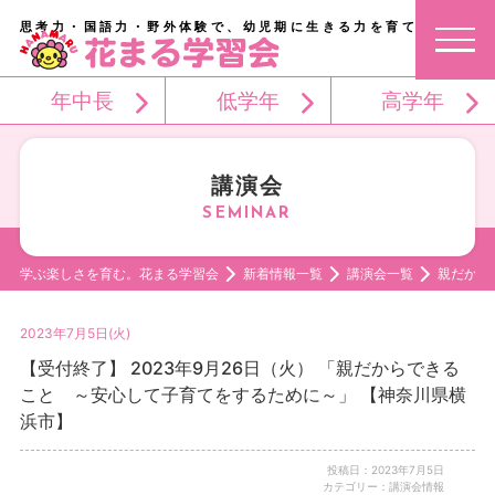
思考力・国語力・野外体験で、幼児期に生きる力を育てる。
年中長
低学年
高学年
講演会
学ぶ楽しさを育む。花まる学習会
新着情報一覧
講演会一覧
親だから
2023年7月5日(火)
【受付終了】 2023年9月26日（火） 「親だからできる
こと ～安心して子育てをするために～」 【神奈川県横
浜市】
投稿日：2023年7月5日
カテゴリー：講演会情報