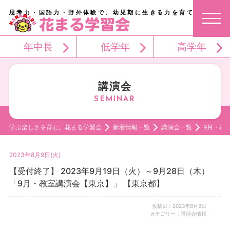
思考力・国語力・野外体験で、幼児期に生きる力を育てる。
年中長
低学年
高学年
講演会
学ぶ楽しさを育む。花まる学習会
新着情報一覧
講演会一覧
9月・教
2023年8月9日(火)
【受付終了】 2023年9月19日（火）～9月28日（木）
「9月・教室講演会【東京】」 【東京都】
投稿日：2023年8月9日
カテゴリー：講演会情報