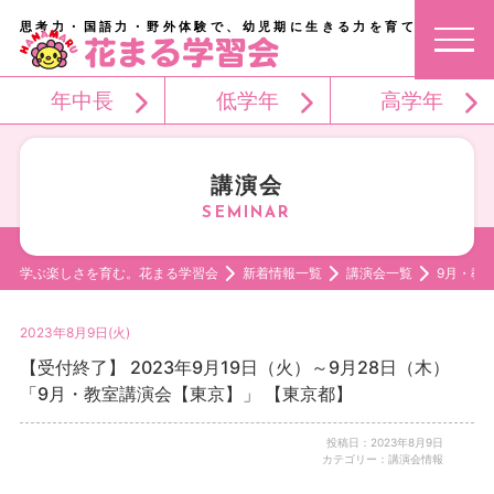
思考力・国語力・野外体験で、幼児期に生きる力を育てる。
年中長
低学年
高学年
講演会
学ぶ楽しさを育む。花まる学習会
新着情報一覧
講演会一覧
9月・教
2023年8月9日(火)
【受付終了】 2023年9月19日（火）～9月28日（木）
「9月・教室講演会【東京】」 【東京都】
投稿日：2023年8月9日
カテゴリー：講演会情報