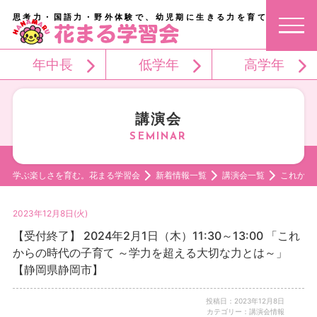
思考力・国語力・野外体験で、幼児期に生きる力を育てる。
年中長
低学年
高学年
講演会
学ぶ楽しさを育む。花まる学習会
新着情報一覧
講演会一覧
これから
2023年12月8日(火)
【受付終了】 2024年2月1日（木）11:30～13:00 「これ
からの時代の子育て ～学力を超える大切な力とは～」
【静岡県静岡市】
投稿日：2023年12月8日
カテゴリー：講演会情報