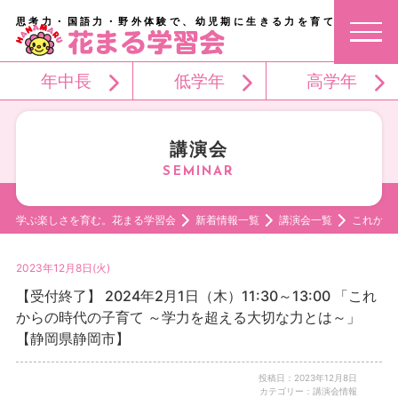
思考力・国語力・野外体験で、幼児期に生きる力を育てる。
年中長
低学年
高学年
講演会
学ぶ楽しさを育む。花まる学習会
新着情報一覧
講演会一覧
これから
2023年12月8日(火)
【受付終了】 2024年2月1日（木）11:30～13:00 「これ
からの時代の子育て ～学力を超える大切な力とは～」
【静岡県静岡市】
投稿日：2023年12月8日
カテゴリー：講演会情報